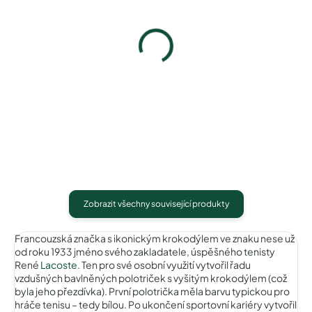
Pouzdro na sluneční brýle
Pouzdro na sluneční brýle
100 Kč
100 Kč
Detail
Detail
Zobrazit všechny související produkty
Francouzská značka s ikonickým krokodýlem ve znaku nese už
od roku 1933 jméno svého zakladatele, úspěšného tenisty
René
Lacoste
. Ten pro své osobní využití vytvořil řadu
vzdušných bavlněných polotriček s vyšitým krokodýlem (což
byla jeho přezdívka). První polotrička měla barvu typickou pro
hráče tenisu – tedy bílou. Po ukončení sportovní kariéry vytvořil