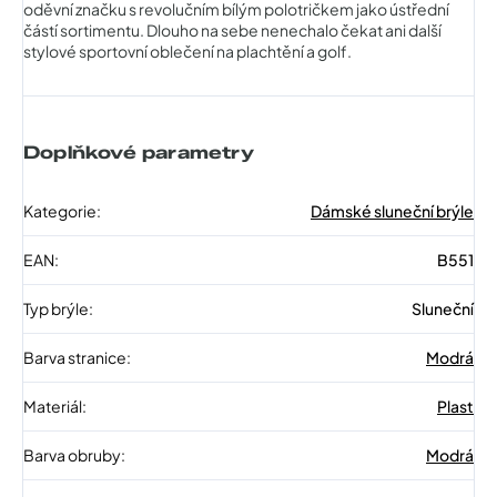
oděvní značku s revolučním bílým polotričkem jako ústřední
částí sortimentu. Dlouho na sebe nenechalo čekat ani další
stylové sportovní oblečení na plachtění a golf.
Doplňkové parametry
Kategorie
:
Dámské sluneční brýle
EAN
:
B551
Typ brýle
:
Sluneční
Barva stranice
:
Modrá
Materiál
:
Plast
Barva obruby
:
Modrá