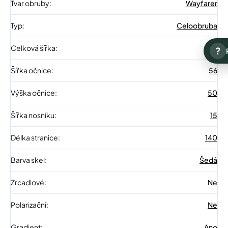
Tvar obruby
:
Wayfarer
Typ
:
Celoobruba
Celková šířka
:
135
?
Šířka očnice
:
56
Výška očnice
:
50
Šířka nosníku
:
15
Délka stranice
:
140
Barva skel
:
Šedá
Zrcadlové
:
Ne
Polarizační
:
Ne
Gradient
:
Ano