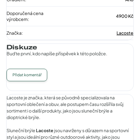
Doporučená cena
4900 Kč
výrobcem
:
Značka
:
Lacoste
Diskuze
Buďte první, kdo napíše příspěvek k této položce.
Přidat komentář
Lacoste je značka, která se původně specializovala na
sportovní oblečení a obuv, ale postupem času rozšířila svůj
sortiment i o další produkty, jako jsou sluneční brýle a
dioptrické brýle.
Sluneční brýle
Lacoste
jsou navrženy s důrazem na sportovní
styl a jsou ideální pro různé outdoorové aktivity, jako jsou