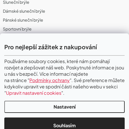
Sluneční brýle
Dámské sluneční brýle
Pánské sluneční brýle
Sportovní brýle
Sportovní sluneční brýle
Pro nejlepší zážitek z nakupování
Sportovní dioptrické brýle
II. Jakost
Používáme soubory cookies, které nám pomáhají
rozvíjet a zlepšovat náš web. Poskytnuté informace jsou
PŘIJÍMÁME ONLINE PLATBY
u nás v bezpečí. Více informací najdete
na stránce "
Podmínky ochrany
". Své preference můžete
kdykoliv upravit ve spodní části našeho webu v sekci
"
Upravit nastavení cookies
".
Nastavení
Copyright 2026
Gigaoptik
. Všechna práva vyhrazena.
Upravit nastavení
cookies
Souhlasím