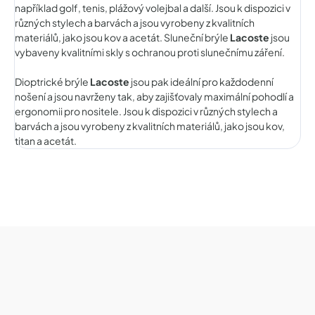
například golf, tenis, plážový volejbal a další. Jsou k dispozici v
různých stylech a barvách a jsou vyrobeny z kvalitních
materiálů, jako jsou kov a acetát. Sluneční brýle
Lacoste
jsou
vybaveny kvalitními skly s ochranou proti slunečnímu záření.
Dioptrické brýle
Lacoste
jsou pak ideální pro každodenní
nošení a jsou navrženy tak, aby zajišťovaly maximální pohodlí a
ergonomii pro nositele. Jsou k dispozici v různých stylech a
barvách a jsou vyrobeny z kvalitních materiálů, jako jsou kov,
titan a acetát.
Z
á
p
a
t
í