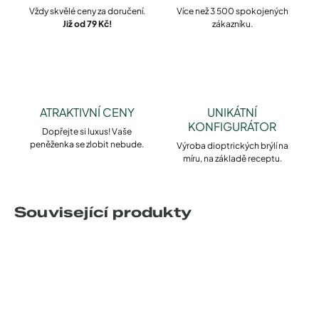
Vždy skvělé ceny za doručení.
Více než 3 500 spokojených
Již od 79 Kč!
zákazníku.
ATRAKTIVNÍ CENY
UNIKÁTNÍ
KONFIGURÁTOR
Dopřejte si luxus! Vaše
peněženka se zlobit nebude.
Výroba dioptrických brýlí na
míru, na základě receptu.
Související produkty