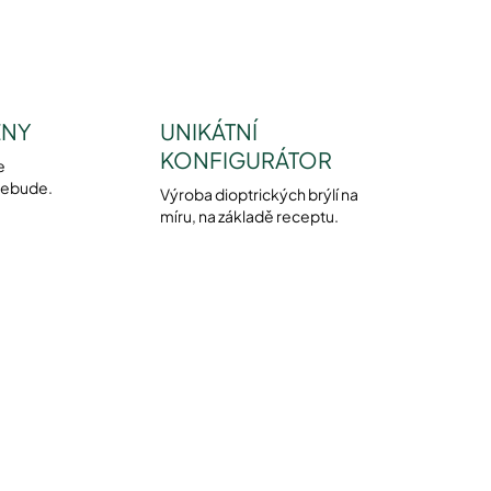
ENY
UNIKÁTNÍ
KONFIGURÁTOR
e
nebude.
Výroba dioptrických brýlí na
míru, na základě receptu.