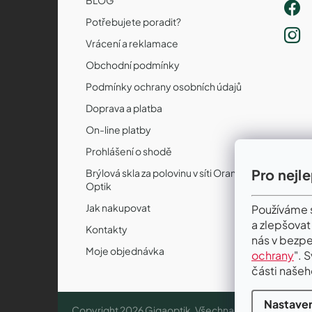
Potřebujete poradit?
Vrácení a reklamace
Obchodní podmínky
Podmínky ochrany osobních údajů
Doprava a platba
On-line platby
Prohlášení o shodě
Pro nejl
Brýlová skla za polovinu v síti Orange
Optik
Jak nakupovat
Používáme s
a zlepšovat
Kontakty
nás v bezpe
Moje objednávka
ochrany
". 
části našeh
Nastaven
Copyright 2026
Gigaoptik
. Všechna práva vyhrazena