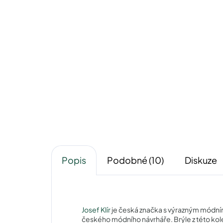
Pouzdro Josef Klír
400 Kč
Detail
Popis
Podobné (10)
Diskuze
Josef Klír
je česká značka s výrazným módním 
českého módního návrháře. Brýle z této kole