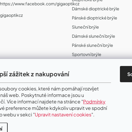
https://www.facebook.com/gigaoptikcz
Dámské dioptrické brýle
gigaoptikcz
Pánské dioptrické brýle
Sluneční brýle
Dámské sluneční brýle
Pánské sluneční brýle
Sportovní brýle
Sportovní sluneční brýle
Sportovní dioptrické brýle
epší zážitek z nakupování
S
II. Jakost
oubory cookies, které nám pomáhají rozvíjet
 náš web. Poskytnuté informace jsou u
čí. Více informací najdete na stránce "
Podmínky
Své preference můžete kdykoliv upravit ve spodní
o webu v sekci "
Upravit nastavení cookies
".
í
.
Upravit nastavení cookies