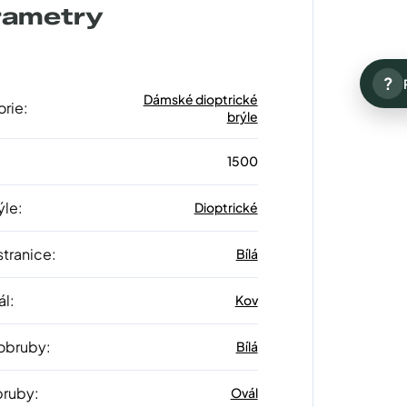
rametry
?
Dámské dioptrické
orie
:
brýle
1500
ýle
:
Dioptrické
stranice
:
Bílá
ál
:
Kov
 obruby
:
Bílá
bruby
:
Ovál