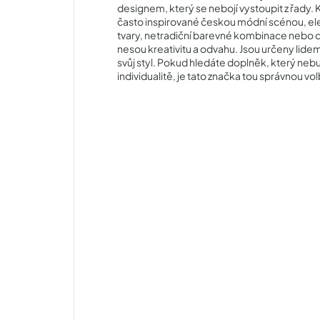
designem, který se nebojí vystoupit z řady.
často inspirované českou módní scénou, ele
tvary, netradiční barevné kombinace nebo dů
nesou kreativitu a odvahu. Jsou určeny lidem, 
svůj styl. Pokud hledáte doplněk, který nebud
individualitě, je tato značka tou správnou vo