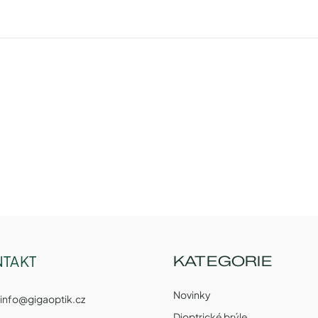
TAKT
KATEGORIE
Novinky
info
@
gigaoptik.cz
Dioptrické brýle