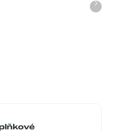
Další
produkt
a
Pouzdro Vaše optika
50 Kč
Detail
plňkové