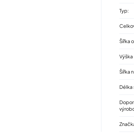
Typ
:
Celkov
Šířka 
Výška
Šířka 
Délka 
Dopor
výrob
Značk