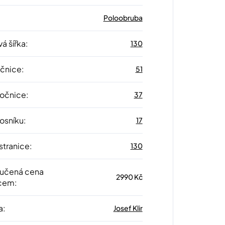
Poloobruba
á šířka
:
130
očnice
:
51
 očnice
:
37
nosníku
:
17
stranice
:
130
učená cena
2990 Kč
cem
:
a
:
Josef Klir