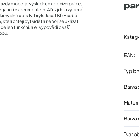
 Každý model je výsledkem precizní práce,
pa
gancí i experimentem. Ať už jde o výrazné
myslné detaily, brýle Josef Klír v sobě
kteří chtějí být vidět a nebojí se ukázat
e jen funkční, ale i výpovědí o vaší
lbou.
Kateg
EAN
:
Typ br
Barva 
Materi
Barva
Tvar o