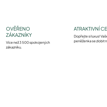
OVĚŘENO
ATRAKTIVNÍ C
ZÁKAZNÍKY
Dopřejte si luxus! Vaš
peněženka se zlobit 
Více než 3 500 spokojených
zákazníku.