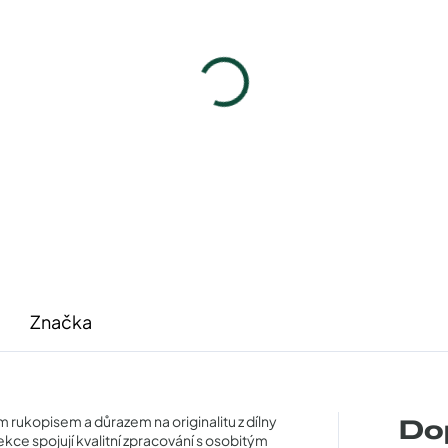
Pouzdro na zip
Pouzdro Vaše optik
50 Kč
50 Kč
Detail
Detail
Značka
rukopisem a důrazem na originalitu z dílny
Do
kce spojují kvalitní zpracování s osobitým