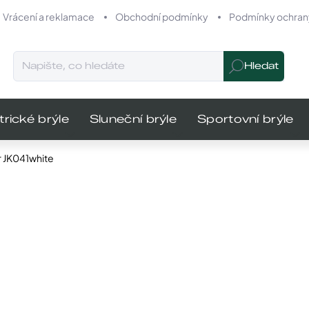
Vrácení a reklamace
Obchodní podmínky
Podmínky ochrany
Hledat
trické brýle
Sluneční brýle
Sportovní brýle
ír JK041white
odnocení
Značka:
Josef Klir
MŮŽEME DO
990 K