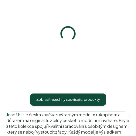
Pouzdro Josef Klír
Pouzdro na zip
400 Kč
50 Kč
Detail
Detail
Zobrazit všechny související produkty
Josef Klír
je česká značka s výrazným módním rukopisem a
důrazem na originalitu z dílny českého módního návrháře. Brýle
z této kolekce spojují kvalitní zpracování s osobitým designem,
který se nebojí vystoupit z řady. Každý model je výsledkem