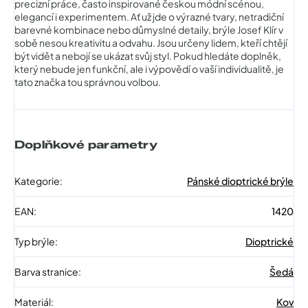
precizní práce, často inspirované českou módní scénou,
elegancí i experimentem. Ať už jde o výrazné tvary, netradiční
barevné kombinace nebo důmyslné detaily, brýle Josef Klír v
sobě nesou kreativitu a odvahu. Jsou určeny lidem, kteří chtějí
být vidět a nebojí se ukázat svůj styl. Pokud hledáte doplněk,
který nebude jen funkční, ale i výpovědí o vaší individualitě, je
tato značka tou správnou volbou.
Doplňkové parametry
Kategorie
:
Pánské dioptrické brýle
EAN
:
1420
Typ brýle
:
Dioptrické
Barva stranice
:
Šedá
Materiál
:
Kov