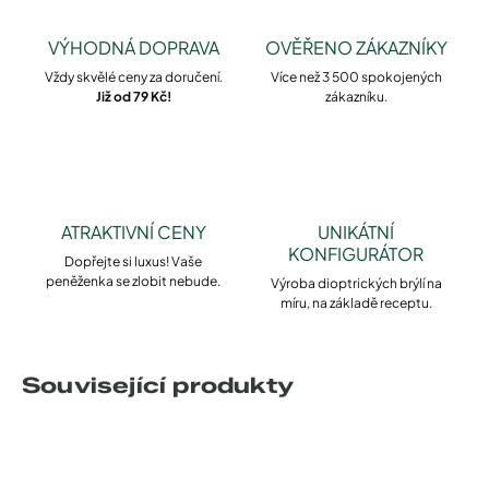
VÝHODNÁ DOPRAVA
OVĚŘENO ZÁKAZNÍKY
Vždy skvělé ceny za doručení.
Více než 3 500 spokojených
Již od 79 Kč!
zákazníku.
ATRAKTIVNÍ CENY
UNIKÁTNÍ
KONFIGURÁTOR
Dopřejte si luxus! Vaše
peněženka se zlobit nebude.
Výroba dioptrických brýlí na
míru, na základě receptu.
Související produkty