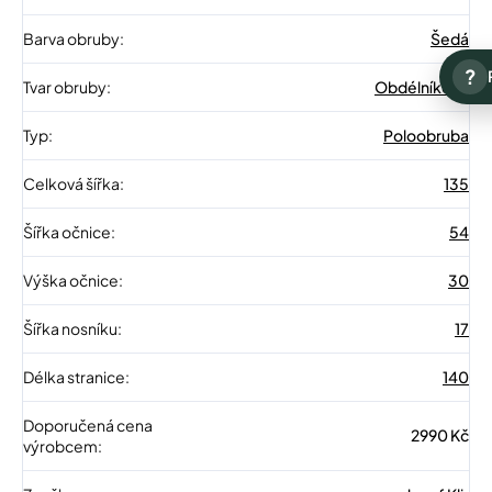
Barva obruby
:
Šedá
?
Tvar obruby
:
Obdélníkové
Typ
:
Poloobruba
Celková šířka
:
135
Šířka očnice
:
54
Výška očnice
:
30
Šířka nosníku
:
17
Délka stranice
:
140
Doporučená cena
2990 Kč
výrobcem
: