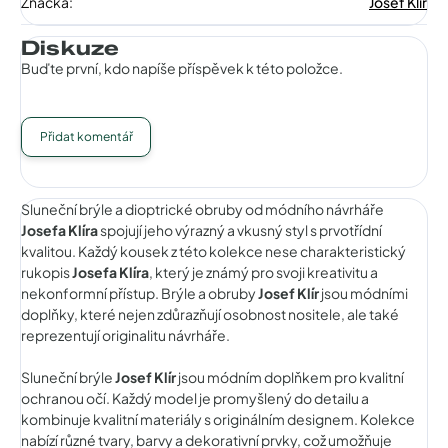
Značka
:
Josef Klir
Diskuze
Buďte první, kdo napíše příspěvek k této položce.
Přidat komentář
Sluneční brýle a dioptrické obruby od módního návrháře
Josefa Klíra
spojují jeho výrazný a vkusný styl s prvotřídní
kvalitou. Každý kousek z této kolekce nese charakteristický
rukopis
Josefa Klíra
, který je známý pro svoji kreativitu a
nekonformní přístup. Brýle a obruby
Josef Klír
jsou módními
doplňky, které nejen zdůrazňují osobnost nositele, ale také
reprezentují originalitu návrháře.
Sluneční brýle
Josef Klír
jsou módním doplňkem pro kvalitní
ochranou očí. Každý model je promyšlený do detailu a
kombinuje kvalitní materiály s originálním designem. Kolekce
nabízí různé tvary, barvy a dekorativní prvky, což umožňuje