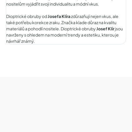
nositelům vyjádřit svoji individualitu a módní vkus.
Dioptrické obruby od
Josefa Klíra
zdůrazňují nejen vkus, ale
také potřebu korekce zraku. Značka klade důraz na kvalitu
materiálů a pohodlí nositele. Dioptrické obruby
Josef Klír
jsou
navrženy s ohledem na moderní trendy a estetiku, kterou je
návrhář známý.
Z
á
p
a
t
í