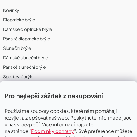
Novinky
Dioptrické brýle
Dámské dioptrické brýle
Pánské dioptrické brýle
Sluneční brýle
Dámské sluneční brýle
Pánské sluneční brýle
Sportovní brýle
Sportovní sluneční brýle
Pro nejlepší zážitek z nakupování
Sportovní dioptrické brýle
II. Jakost
Používáme soubory cookies, které nám pomáhají
rozvíjet a zlepšovat náš web. Poskytnuté informace jsou
PŘIJÍMÁME ONLINE PLATBY
u nás v bezpečí. Více informací najdete
na stránce "
Podmínky ochrany
". Své preference můžete