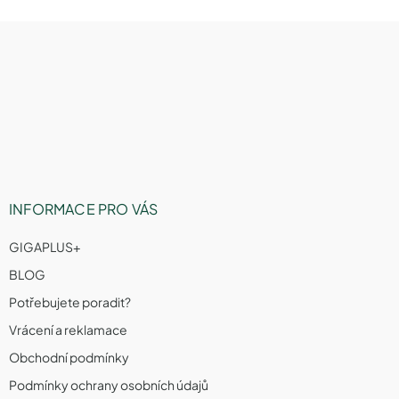
Z
á
p
a
t
í
INFORMACE PRO VÁS
GIGAPLUS+
BLOG
Potřebujete poradit?
Vrácení a reklamace
Obchodní podmínky
Podmínky ochrany osobních údajů