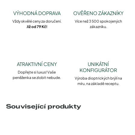
VÝHODNÁ DOPRAVA
OVĚŘENO ZÁKAZNÍKY
Vždy skvělé ceny za doručení.
Více než 3 500 spokojených
Již od 79 Kč!
zákazníku.
ATRAKTIVNÍ CENY
UNIKÁTNÍ
KONFIGURÁTOR
Dopřejte si luxus! Vaše
peněženka se zlobit nebude.
Výroba dioptrických brýlí na
míru, na základě receptu.
Související produkty