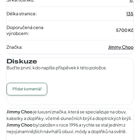
Délka stranice
:
135
Doporučená cena
5700 Kč
výrobcem
:
Značka
:
Jimmy Choo
Diskuze
Buďte první, kdo napíše příspěvek k této položce.
Přidat komentář
Jimmy Choo
je luxusní značka, která se specializuje na obuv,
kabelky a doplňky, včetně slunečních brýlí a dioptrických brýlí.
Jimmy Choo
byl založen v roce 1996 a rychle se stal jedním z
nejvýznamnějších návrhářů obuvi, módy a doplňků na světě.