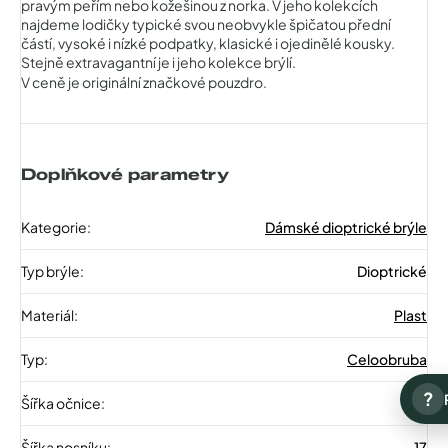
pravým peřím nebo kožešinou z norka. V jeho kolekcích
najdeme lodičky typické svou neobvykle špičatou přední
částí, vysoké i nízké podpatky, klasické i ojedinělé kousky.
Stejně extravagantní je i jeho kolekce brýlí.
V ceně je originální značkové pouzdro.
Doplňkové parametry
Kategorie
:
Dámské dioptrické brýle
Typ brýle
:
Dioptrické
Materiál
:
Plast
Typ
:
Celoobruba
?
Šířka očnice
:
51
Šířka nosníku
:
17