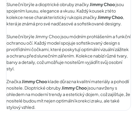
Sluneční brýle a dioptrické obruby značky
Jimmy Choo
jsou
spojením luxusu, elegance a vkusu. Každý kousek z této
kolekce nese charakteristický rukopis značky
Jimmy Choo
,
která je známá pro své nadčasové a sofistikované designy.
Sluneční brýle Jimmy Choo jsou módním prohlášením a funkční
ochranou očí. Každý model spojuje sofistikovaný design s
prvotřídními čočkami, které poskytují optimální vizuální zážitek
a ochranu před slunečním zářením. Kolekce nabízí různé tvary,
barvy a detaily, což umožňuje nositelům vyjádřit svůj osobní
styl.
Značka
Jimmy Choo
klade důraz na kvalitní materiály a pohodlí
nositele. Dioptrické obruby
Jimmy Choo
jsou navrženy s
ohledem na moderní trendy a estetický dojem, což zajišťuje, že
nositelé budou mít nejen optimální korekci zraku, ale také
stylový vzhled.