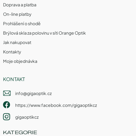
Doprava a platba
On-line platby
Prohlášení o shodě
Brýlová skla za polovinu v síti Orange Optik
Jak nakupovat
Kontakty
Moje objednávka
KONTAKT
info
@
gigaoptik.cz
https://www.facebook.com/gigaoptikcz
gigaoptikcz
KATEGORIE