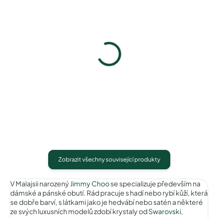
Pouzdro na zip
Pouzdro Vaše optika
50 Kč
50 Kč
Detail
Detail
Zobrazit všechny související produkty
V Malajsii narozený
Jimmy Choo
se specializuje především na
dámské a pánské obutí. Rád pracuje s hadí nebo rybí kůží, která
se dobře barví, s látkami jako je hedvábí nebo satén a některé
ze svých luxusních modelů zdobí krystaly od
Swarovski
,