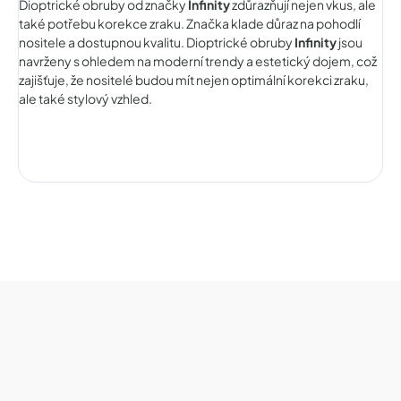
Dioptrické obruby od značky
Infinity
zdůrazňují nejen vkus, ale
také potřebu korekce zraku. Značka klade důraz na pohodlí
nositele a dostupnou kvalitu. Dioptrické obruby
Infinity
jsou
navrženy s ohledem na moderní trendy a estetický dojem, což
zajišťuje, že nositelé budou mít nejen optimální korekci zraku,
ale také stylový vzhled.
Z
á
p
a
t
í