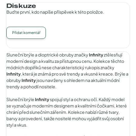
Diskuze
Buďte první, kdo napíše příspěvek k této položce.
Přidat komentář
Sluneční brýle a dioptrické obruby značky
Infinity
ztělesňují
moderní design a kvalitu za přístupnou cenu. Kolekce těchto
módních doplňků nese charakteristický rukopis značky
Infinity
, která je známá pro své trendy a vkusné kreace. Brýle a
obruby
Infinity
jsou navrženy s ohledem na aktuální módní
trendy a pohodlí nositele.
Sluneční brýle
Infinity
spojují styl a ochranu očí. Každý model
se vyznačuje moderním designem a kvalitními čočkami, které
chrání před slunečním zářením. Kolekce nabízí různé tvary,
barvy a provedení, takže nositelé mohou vyjádřit svůj osobní
styl a vkus.