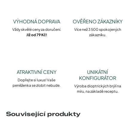
VÝHODNÁ DOPRAVA
OVĚŘENO ZÁKAZNÍKY
Vždy skvělé ceny za doručení.
Více než 3 500 spokojených
Již od 79 Kč!
zákazníku.
ATRAKTIVNÍ CENY
UNIKÁTNÍ
KONFIGURÁTOR
Dopřejte si luxus! Vaše
peněženka se zlobit nebude.
Výroba dioptrických brýlí na
míru, na základě receptu.
Související produkty