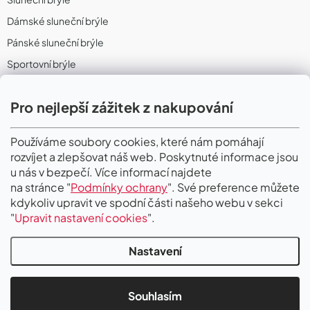
Dámské sluneční brýle
Pánské sluneční brýle
Sportovní brýle
Sportovní sluneční brýle
Pro nejlepší zážitek z nakupování
Sportovní dioptrické brýle
II. Jakost
Používáme soubory cookies, které nám pomáhají
rozvíjet a zlepšovat náš web. Poskytnuté informace jsou
PŘIJÍMÁME ONLINE PLATBY
u nás v bezpečí. Více informací najdete
na stránce "
Podmínky ochrany
". Své preference můžete
kdykoliv upravit ve spodní části našeho webu v sekci
"
Upravit nastavení cookies
".
Nastavení
Copyright 2026
Gigaoptik
. Všechna práva vyhrazena.
Upravit nastavení
cookies
Souhlasím