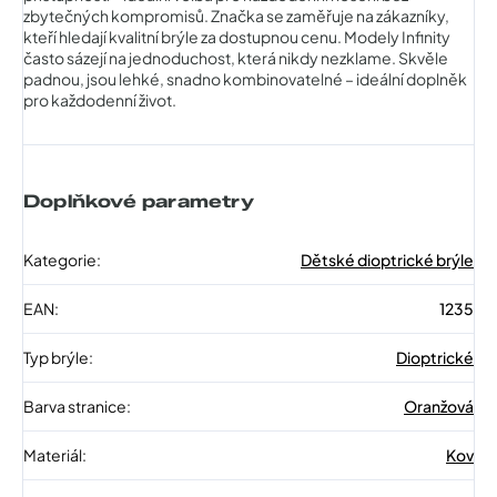
zbytečných kompromisů. Značka se zaměřuje na zákazníky,
kteří hledají kvalitní brýle za dostupnou cenu. Modely Infinity
často sázejí na jednoduchost, která nikdy nezklame. Skvěle
padnou, jsou lehké, snadno kombinovatelné – ideální doplněk
pro každodenní život.
Doplňkové parametry
Kategorie
:
Dětské dioptrické brýle
EAN
:
1235
Typ brýle
:
Dioptrické
Barva stranice
:
Oranžová
Materiál
:
Kov