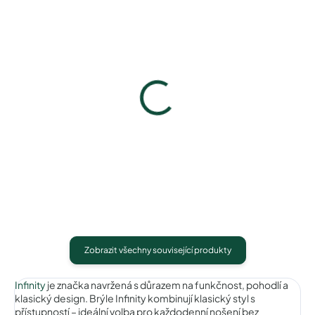
Pouzdro na zip
Pouzdro Vaše optika
50 Kč
50 Kč
Detail
Detail
Zobrazit všechny související produkty
Infinity
je značka navržená s důrazem na funkčnost, pohodlí a
klasický design. Brýle Infinity kombinují klasický styl s
přístupností – ideální volba pro každodenní nošení bez