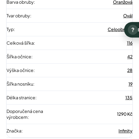
Barva obruby
:
Oranžová
Tvar obruby
:
Ovál
?
Typ
:
Celoobruba
Celková šířka
:
116
Šířka očnice
:
42
Výška očnice
:
28
Šířka nosníku
:
19
Délka stranice
:
135
Doporučená cena
1290 Kč
výrobcem
:
Značka
:
Infinity