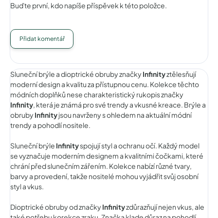
Buďte první, kdo napíše příspěvek k této položce.
Přidat komentář
Sluneční brýle a dioptrické obruby značky
Infinity
ztělesňují
moderní design a kvalitu za přístupnou cenu. Kolekce těchto
módních doplňků nese charakteristický rukopis značky
Infinity
, která je známá pro své trendy a vkusné kreace. Brýle a
obruby
Infinity
jsou navrženy s ohledem na aktuální módní
trendy a pohodlí nositele.
Sluneční brýle
Infinity
spojují styl a ochranu očí. Každý model
se vyznačuje moderním designem a kvalitními čočkami, které
chrání před slunečním zářením. Kolekce nabízí různé tvary,
barvy a provedení, takže nositelé mohou vyjádřit svůj osobní
styl a vkus.
Dioptrické obruby od značky
Infinity
zdůrazňují nejen vkus, ale
také potřebu korekce zraku. Značka klade důraz na pohodlí