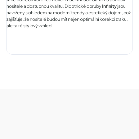
nositele a dostupnou kvalitu. Dioptrické obruby
Infinity
jsou
navrženy s ohledem na moderní trendy a estetický dojem, což
zajišťuje, že nositelé budou mít nejen optimální korekci zraku,
ale také stylový vzhled.
Z
á
p
a
t
í