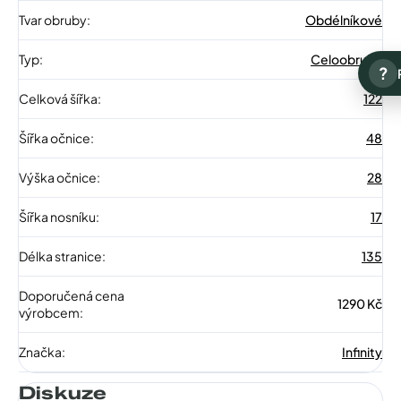
Tvar obruby
:
Obdélníkové
Typ
:
Celoobruba
?
Celková šířka
:
122
Šířka očnice
:
48
Výška očnice
:
28
Šířka nosníku
:
17
Délka stranice
:
135
Doporučená cena
1290 Kč
výrobcem
:
Značka
:
Infinity
Diskuze