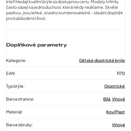
kteří hledají kvalitní brýle za dostupnou cenu. Modely Infinity
často sázejí na jednoduchost, která nikdy nezklame. Skvěle
padnou, jsou lehké, snadno kombinovatelné – ideální doplněk
pro každodenní život.
Doplňkové parametry
Kategorie
:
Dětské dioptrické brýle
EAN
:
1170
Typ brýle
:
Dioptrické
Barva stranice
:
Bílá
,
Vínová
Materiál
:
Kov/Plast
Barva obruby
:
Vínová