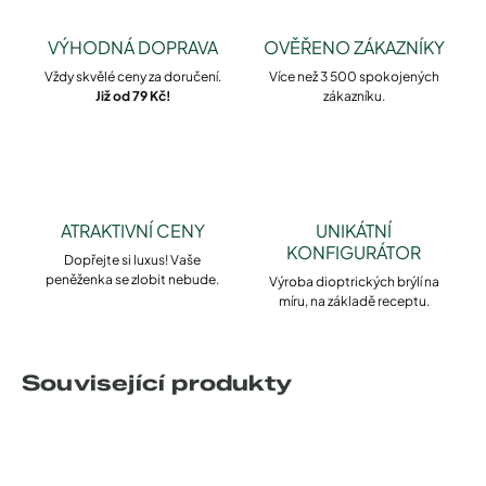
VÝHODNÁ DOPRAVA
OVĚŘENO ZÁKAZNÍKY
Vždy skvělé ceny za doručení.
Více než 3 500 spokojených
Již od 79 Kč!
zákazníku.
ATRAKTIVNÍ CENY
UNIKÁTNÍ
KONFIGURÁTOR
Dopřejte si luxus! Vaše
peněženka se zlobit nebude.
Výroba dioptrických brýlí na
míru, na základě receptu.
Související produkty