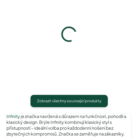
Infinity IC9104C1
Infinity IC9104C4
640 Kč
640 Kč
Detail
Detail
Zobrazit všechny související produkty
Infinity
je značka navržená s důrazem na funkčnost, pohodlí a
klasický design. Brýle Infinity kombinují klasický styl s
přístupností – ideální volba pro každodenní nošení bez
zbytečných kompromisů. Značka se zaměřuje na zákazníky,