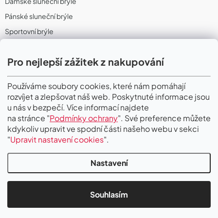
Dámské sluneční brýle
Pánské sluneční brýle
Sportovní brýle
Sportovní sluneční brýle
Pro nejlepší zážitek z nakupování
Sportovní dioptrické brýle
II. Jakost
Používáme soubory cookies, které nám pomáhají
rozvíjet a zlepšovat náš web. Poskytnuté informace jsou
PŘIJÍMÁME ONLINE PLATBY
u nás v bezpečí. Více informací najdete
na stránce "
Podmínky ochrany
". Své preference můžete
kdykoliv upravit ve spodní části našeho webu v sekci
"
Upravit nastavení cookies
".
Nastavení
Copyright 2026
Gigaoptik
. Všechna práva vyhrazena.
Upravit nastavení
cookies
Souhlasím
Vytvořil Shoptet