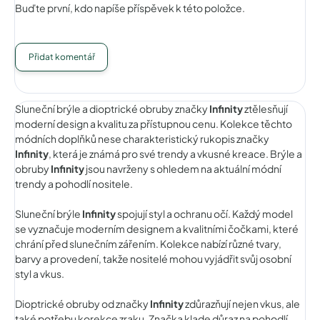
Buďte první, kdo napíše příspěvek k této položce.
Přidat komentář
Sluneční brýle a dioptrické obruby značky
Infinity
ztělesňují
moderní design a kvalitu za přístupnou cenu. Kolekce těchto
módních doplňků nese charakteristický rukopis značky
Infinity
, která je známá pro své trendy a vkusné kreace. Brýle a
obruby
Infinity
jsou navrženy s ohledem na aktuální módní
trendy a pohodlí nositele.
Sluneční brýle
Infinity
spojují styl a ochranu očí. Každý model
se vyznačuje moderním designem a kvalitními čočkami, které
chrání před slunečním zářením. Kolekce nabízí různé tvary,
barvy a provedení, takže nositelé mohou vyjádřit svůj osobní
styl a vkus.
Dioptrické obruby od značky
Infinity
zdůrazňují nejen vkus, ale
také potřebu korekce zraku. Značka klade důraz na pohodlí