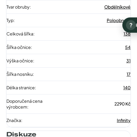
Tvar obruby
:
Obdélníkové
Typ
:
Poloobruba
?
Celková šířka
:
138
Šířka očnice
:
54
Výška očnice
:
31
Šířka nosníku
:
17
Délka stranice
:
140
Doporučená cena
2290 Kč
výrobcem
:
Značka
:
Infinity
Diskuze