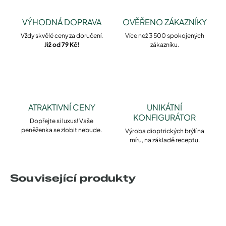
VÝHODNÁ DOPRAVA
OVĚŘENO ZÁKAZNÍKY
Vždy skvělé ceny za doručení.
Více než 3 500 spokojených
Již od 79 Kč!
zákazníku.
ATRAKTIVNÍ CENY
UNIKÁTNÍ
KONFIGURÁTOR
Dopřejte si luxus! Vaše
peněženka se zlobit nebude.
Výroba dioptrických brýlí na
míru, na základě receptu.
Související produkty