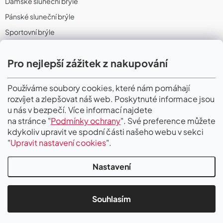
Dámské sluneční brýle
Pánské sluneční brýle
Sportovní brýle
Sportovní sluneční brýle
Pro nejlepší zážitek z nakupování
Sportovní dioptrické brýle
II. Jakost
Používáme soubory cookies, které nám pomáhají
rozvíjet a zlepšovat náš web. Poskytnuté informace jsou
PŘIJÍMÁME ONLINE PLATBY
u nás v bezpečí. Více informací najdete
na stránce "
Podmínky ochrany
". Své preference můžete
kdykoliv upravit ve spodní části našeho webu v sekci
"
Upravit nastavení cookies
".
Nastavení
Copyright 2026
Gigaoptik
. Všechna práva vyhrazena.
Upravit nastavení
cookies
Souhlasím
Vytvořil Shoptet