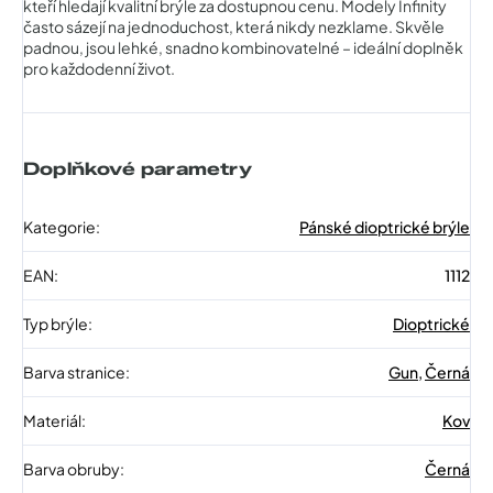
kteří hledají kvalitní brýle za dostupnou cenu. Modely Infinity
často sázejí na jednoduchost, která nikdy nezklame. Skvěle
padnou, jsou lehké, snadno kombinovatelné – ideální doplněk
pro každodenní život.
Doplňkové parametry
Kategorie
:
Pánské dioptrické brýle
EAN
:
1112
Typ brýle
:
Dioptrické
Barva stranice
:
Gun
,
Černá
Materiál
:
Kov
Barva obruby
:
Černá