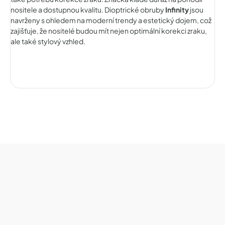
nositele a dostupnou kvalitu. Dioptrické obruby
Infinity
jsou
navrženy s ohledem na moderní trendy a estetický dojem, což
zajišťuje, že nositelé budou mít nejen optimální korekci zraku,
ale také stylový vzhled.
Z
á
p
a
t
í