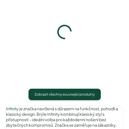
Infinity IC255gunblack
Pouzdro na zip
740 Kč
50 Kč
Detail
Detail
Zobrazit všechny související produkty
Infinity
je značka navržená s důrazem na funkčnost, pohodlí a
klasický design. Brýle Infinity kombinují klasický styl s
přístupností – ideální volba pro každodenní nošení bez
zbytečných kompromisů. Značka se zaměřuje na zákazníky,