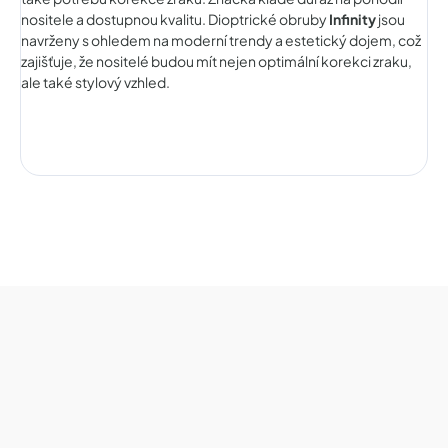
nositele a dostupnou kvalitu. Dioptrické obruby
Infinity
jsou
navrženy s ohledem na moderní trendy a estetický dojem, což
zajišťuje, že nositelé budou mít nejen optimální korekci zraku,
ale také stylový vzhled.
Z
á
p
a
t
í