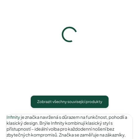
Infinity IC219brown
Infinity IC219gold
640 Kč
640 Kč
Detail
Detail
Zobrazit všechny související produkty
Infinity
je značka navržená s důrazem na funkčnost, pohodlí a
klasický design. Brýle Infinity kombinují klasický styl s
přístupností – ideální volba pro každodenní nošení bez
zbytečných kompromisů. Značka se zaměřuje na zákazníky,