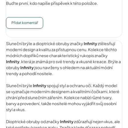
Buďte první, kdo napíše příspěvek k této položce.
Přidat komentář
Sluneční brýle a dioptrické obruby značky
Infinity
ztělesňují
moderní design a kvalitu za přístupnou cenu. Kolekce těchto
módních doplňků nese charakteristický rukopis značky
Infinity
, která je známá pro své trendy a vkusné kreace. Brýle a
obruby
Infinity
jsou navrženy s ohledem na aktuální módní
trendy a pohodlí nositele.
Sluneční brýle
Infinity
spojují styl a ochranu očí. Každý model
se vyznačuje moderním designem a kvalitními čočkami, které
chrání před slunečním zářením. Kolekce nabízí různé tvary,
barvy a provedení, takže nositelé mohou vyjádřit svůj osobní
styl a vkus.
Dioptrické obruby od značky
Infinity
zdůrazňují nejen vkus, ale
také potřebu korekce zraku. Značka klade důraz na pohodlí