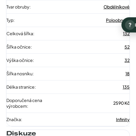
Tvar obruby
:
Obdélníkové
Typ
:
Poloobruba
?
Celková šířka
:
132
Šířka očnice
:
52
Výška očnice
:
32
Šířka nosníku
:
18
Délka stranice
:
135
Doporučená cena
2590 Kč
výrobcem
:
Značka
:
Infinity
Diskuze