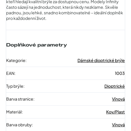
kteří hledají kvalitní brýle za dostupnou cenu. Modely Infinity
často sázejí na jednoduchost, která nikdy nezklame. Skvěle
padnou, jsou lehké, snadno kombinovatelné – ideální doplněk
pro každodenní život.
Doplňkové parametry
Kategorie
:
Dámské dioptrické brýle
EAN
:
1003
Typ brýle
:
Dioptrické
Barva stranice
:
Vínová
Materiál
:
Kov/Plast
Barva obruby
:
Vínová