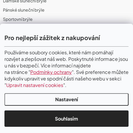
Dámské sluneční brýle
Pánské sluneční brýle
Sportovní brýle
Sportovní sluneční brýle
Pro nejlepší zážitek z nakupování
Sportovní dioptrické brýle
II. Jakost
Používáme soubory cookies, které nám pomáhají
rozvíjet a zlepšovat náš web. Poskytnuté informace jsou
PŘIJÍMÁME ONLINE PLATBY
u nás v bezpečí. Více informací najdete
na stránce "
Podmínky ochrany
". Své preference můžete
kdykoliv upravit ve spodní části našeho webu v sekci
"
Upravit nastavení cookies
".
Nastavení
Copyright 2026
Gigaoptik
. Všechna práva vyhrazena.
Upravit nastavení
cookies
Souhlasím
Vytvořil Shoptet