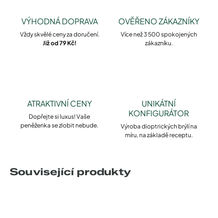
VÝHODNÁ DOPRAVA
OVĚŘENO ZÁKAZNÍKY
Vždy skvělé ceny za doručení.
Více než 3 500 spokojených
Již od 79 Kč!
zákazníku.
ATRAKTIVNÍ CENY
UNIKÁTNÍ
KONFIGURÁTOR
Dopřejte si luxus! Vaše
peněženka se zlobit nebude.
Výroba dioptrických brýlí na
míru, na základě receptu.
Související produkty