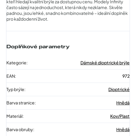
kteří hledají kvalitní brýle za dostupnou cenu. Modely Infinity
často sázejí na jednoduchost, která nikdy nezklame. Skvěle
padnou, jsou lehké, snadno kombinovatelné – ideální doplněk
pro každodenní život.
Doplňkové parametry
Kategorie
:
Dámské dioptrické brýle
EAN
:
972
Typ brýle
:
Dioptrické
Barva stranice
:
Hnědá
Materiál
:
Kov/Plast
Barva obruby
:
Hnědá