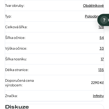
Tvar obruby
:
Obdélníkové
Typ
:
Poloobruba
?
Celková šířka
:
128
Šířka očnice
:
54
Výška očnice
:
33
Šířka nosníku
:
17
Délka stranice
:
135
Doporučená cena
2290 Kč
výrobcem
:
Značka
:
Infinity
Diskuze