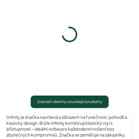
Infinity IC209gold
Infinity IC209purple
640 Kč
640 Kč
Detail
Detail
Zobrazit všechny související produkty
Infinity
je značka navržená s důrazem na funkčnost, pohodlí a
klasický design. Brýle Infinity kombinují klasický styl s
přístupností – ideální volba pro každodenní nošení bez
zbytečných kompromisů. Značka se zaměřuje na zákazníky,