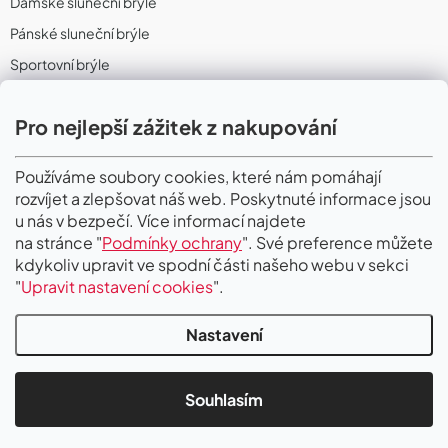
Dámské sluneční brýle
Pánské sluneční brýle
Sportovní brýle
Sportovní sluneční brýle
Pro nejlepší zážitek z nakupování
Sportovní dioptrické brýle
II. Jakost
Používáme soubory cookies, které nám pomáhají
rozvíjet a zlepšovat náš web. Poskytnuté informace jsou
PŘIJÍMÁME ONLINE PLATBY
u nás v bezpečí. Více informací najdete
na stránce "
Podmínky ochrany
". Své preference můžete
kdykoliv upravit ve spodní části našeho webu v sekci
"
Upravit nastavení cookies
".
Nastavení
Copyright 2026
Gigaoptik
. Všechna práva vyhrazena.
Upravit nastavení
cookies
Souhlasím
Vytvořil Shoptet