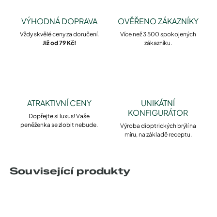
VÝHODNÁ DOPRAVA
OVĚŘENO ZÁKAZNÍKY
Vždy skvělé ceny za doručení.
Více než 3 500 spokojených
Již od 79 Kč!
zákazníku.
ATRAKTIVNÍ CENY
UNIKÁTNÍ
KONFIGURÁTOR
Dopřejte si luxus! Vaše
peněženka se zlobit nebude.
Výroba dioptrických brýlí na
míru, na základě receptu.
Související produkty