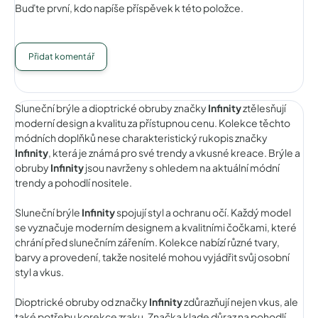
Buďte první, kdo napíše příspěvek k této položce.
Přidat komentář
Sluneční brýle a dioptrické obruby značky
Infinity
ztělesňují
moderní design a kvalitu za přístupnou cenu. Kolekce těchto
módních doplňků nese charakteristický rukopis značky
Infinity
, která je známá pro své trendy a vkusné kreace. Brýle a
obruby
Infinity
jsou navrženy s ohledem na aktuální módní
trendy a pohodlí nositele.
Sluneční brýle
Infinity
spojují styl a ochranu očí. Každý model
se vyznačuje moderním designem a kvalitními čočkami, které
chrání před slunečním zářením. Kolekce nabízí různé tvary,
barvy a provedení, takže nositelé mohou vyjádřit svůj osobní
styl a vkus.
Dioptrické obruby od značky
Infinity
zdůrazňují nejen vkus, ale
také potřebu korekce zraku. Značka klade důraz na pohodlí