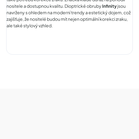
nositele a dostupnou kvalitu. Dioptrické obruby
Infinity
jsou
navrženy s ohledem na moderní trendy a estetický dojem, což
zajišťuje, že nositelé budou mít nejen optimální korekci zraku,
ale také stylový vzhled.
Z
á
p
a
t
í