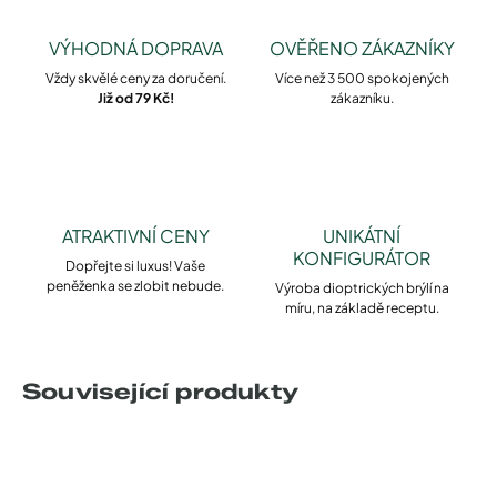
VÝHODNÁ DOPRAVA
OVĚŘENO ZÁKAZNÍKY
Vždy skvělé ceny za doručení.
Více než 3 500 spokojených
Již od 79 Kč!
zákazníku.
ATRAKTIVNÍ CENY
UNIKÁTNÍ
KONFIGURÁTOR
Dopřejte si luxus! Vaše
peněženka se zlobit nebude.
Výroba dioptrických brýlí na
míru, na základě receptu.
Související produkty