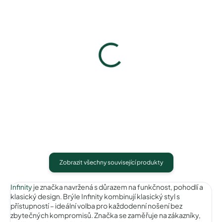
Infinity IC204purple
Infinity IC204wine
740 Kč
740 Kč
Detail
Detail
Zobrazit všechny související produkty
Infinity
je značka navržená s důrazem na funkčnost, pohodlí a
klasický design. Brýle Infinity kombinují klasický styl s
přístupností – ideální volba pro každodenní nošení bez
zbytečných kompromisů. Značka se zaměřuje na zákazníky,