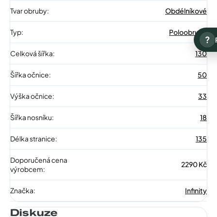
Tvar obruby
:
Obdélníkové
Typ
:
Poloobruba
?
Celková šířka
:
130
Šířka očnice
:
50
Výška očnice
:
33
Šířka nosníku
:
18
Délka stranice
:
135
Doporučená cena
2290 Kč
výrobcem
:
Značka
:
Infinity
Diskuze