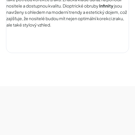
nositele a dostupnou kvalitu. Dioptrické obruby
Infinity
jsou
navrženy s ohledem na moderní trendy a estetický dojem, což
zajišťuje, že nositelé budou mít nejen optimální korekci zraku,
ale také stylový vzhled.
Z
á
p
a
t
í