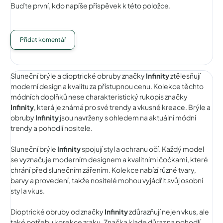
Buďte první, kdo napíše příspěvek k této položce.
Přidat komentář
Sluneční brýle a dioptrické obruby značky
Infinity
ztělesňují
moderní design a kvalitu za přístupnou cenu. Kolekce těchto
módních doplňků nese charakteristický rukopis značky
Infinity
, která je známá pro své trendy a vkusné kreace. Brýle a
obruby
Infinity
jsou navrženy s ohledem na aktuální módní
trendy a pohodlí nositele.
Sluneční brýle
Infinity
spojují styl a ochranu očí. Každý model
se vyznačuje moderním designem a kvalitními čočkami, které
chrání před slunečním zářením. Kolekce nabízí různé tvary,
barvy a provedení, takže nositelé mohou vyjádřit svůj osobní
styl a vkus.
Dioptrické obruby od značky
Infinity
zdůrazňují nejen vkus, ale
také potřebu korekce zraku. Značka klade důraz na pohodlí