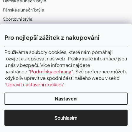
Dámské sluneční brýle
Pánské sluneční brýle
Sportovní brýle
Sportovní sluneční brýle
Pro nejlepší zážitek z nakupování
Sportovní dioptrické brýle
II. Jakost
Používáme soubory cookies, které nám pomáhají
rozvíjet a zlepšovat náš web. Poskytnuté informace jsou
PŘIJÍMÁME ONLINE PLATBY
u nás v bezpečí. Více informací najdete
na stránce "
Podmínky ochrany
". Své preference můžete
kdykoliv upravit ve spodní části našeho webu v sekci
"
Upravit nastavení cookies
".
Nastavení
Copyright 2026
Gigaoptik
. Všechna práva vyhrazena.
Upravit nastavení
cookies
Souhlasím
Vytvořil Shoptet