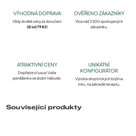
VÝHODNÁ DOPRAVA
OVĚŘENO ZÁKAZNÍKY
Vždy skvělé ceny za doručení.
Více než 3 500 spokojených
Již od 79 Kč!
zákazníku.
ATRAKTIVNÍ CENY
UNIKÁTNÍ
KONFIGURÁTOR
Dopřejte si luxus! Vaše
peněženka se zlobit nebude.
Výroba dioptrických brýlí na
míru, na základě receptu.
Související produkty