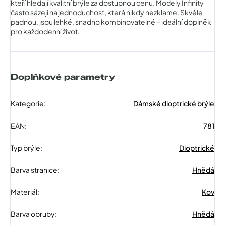
kteří hledají kvalitní brýle za dostupnou cenu. Modely Infinity
často sázejí na jednoduchost, která nikdy nezklame. Skvěle
padnou, jsou lehké, snadno kombinovatelné – ideální doplněk
pro každodenní život.
Doplňkové parametry
Kategorie
:
Dámské dioptrické brýle
EAN
:
781
Typ brýle
:
Dioptrické
Barva stranice
:
Hnědá
Materiál
:
Kov
Barva obruby
:
Hnědá