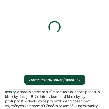
Pouzdro na zip
Pouzdro Vaše optika
50 Kč
50 Kč
Detail
Detail
Zobrazit všechny související produkty
Infinity
je značka navržená s důrazem na funkčnost, pohodlí a
klasický design. Brýle Infinity kombinují klasický styl s
přístupností – ideální volba pro každodenní nošení bez
zbytečných kompromisů. Značka se zaměřuje na zákazníky,