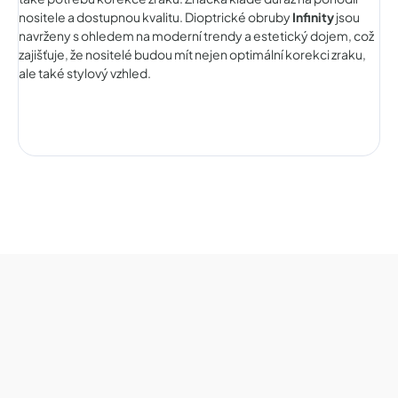
nositele a dostupnou kvalitu. Dioptrické obruby
Infinity
jsou
navrženy s ohledem na moderní trendy a estetický dojem, což
zajišťuje, že nositelé budou mít nejen optimální korekci zraku,
ale také stylový vzhled.
Z
á
p
a
t
í