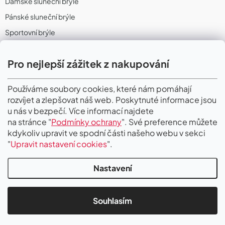
Dámské sluneční brýle
Pánské sluneční brýle
Sportovní brýle
Sportovní sluneční brýle
Pro nejlepší zážitek z nakupování
Sportovní dioptrické brýle
II. Jakost
Používáme soubory cookies, které nám pomáhají
rozvíjet a zlepšovat náš web. Poskytnuté informace jsou
PŘIJÍMÁME ONLINE PLATBY
u nás v bezpečí. Více informací najdete
na stránce "
Podmínky ochrany
". Své preference můžete
kdykoliv upravit ve spodní části našeho webu v sekci
"
Upravit nastavení cookies
".
Nastavení
Copyright 2026
Gigaoptik
. Všechna práva vyhrazena.
Upravit nastavení
cookies
Souhlasím
Vytvořil Shoptet