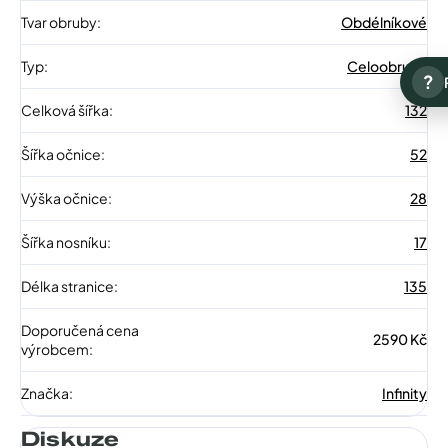
Tvar obruby
:
Obdélníkové
Typ
:
Celoobruba
?
Celková šířka
:
132
Šířka očnice
:
52
Výška očnice
:
28
Šířka nosníku
:
17
Délka stranice
:
135
Doporučená cena
2590 Kč
výrobcem
:
Značka
:
Infinity
Diskuze