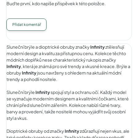
Buďte první, kdo napíše příspěvek k této položce.
Přidat komentář
Sluneční brýle a dioptrické obruby značky
Infinity
ztělesňují
moderní design a kvalitu za přístupnou cenu. Kolekce těchto
módních doplňků nese charakteristický rukopis značky
Infinity
, která je známá pro své trendy a vkusné kreace. Brýle a
obruby
Infinity
jsou navrženy s ohledem na aktuální módní
trendy a pohodlí nositele.
Sluneční brýle
Infinity
spojují styl a ochranu očí. Každý model
se vyznačuje moderním designem a kvalitními čočkami, které
chrání před slunečním zářením. Kolekce nabízí různé tvary,
barvy a provedení, takže nositelé mohou vyjádřit svůj osobní
styl a vkus.
Dioptrické obruby od značky
Infinity
zdůrazňují nejen vkus, ale
také potřebu korekce zraku. Značka klade důraz na pohodlí