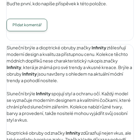
Buďte první, kdo napíše příspěvek k této položce.
Přidat komentář
Sluneční brýle a dioptrické obruby značky
Infinity
ztělesňují
moderní design a kvalitu za přístupnou cenu. Kolekce těchto
módních doplňků nese charakteristický rukopis značky
Infinity
, která je známá pro své trendy a vkusné kreace. Brýle a
obruby
Infinity
jsou navrženy s ohledem na aktuální módní
trendy a pohodlí nositele.
Sluneční brýle
Infinity
spojují styl a ochranu očí. Každý model
se vyznačuje moderním designem a kvalitními čočkami, které
chrání před slunečním zářením. Kolekce nabízí různé tvary,
barvy a provedení, takže nositelé mohou vyjádřit svůj osobní
styl a vkus.
Dioptrické obruby od značky
Infinity
zdůrazňují nejen vkus, ale
také potřebu korekce zraku. Značka klade důraz na pohodlí