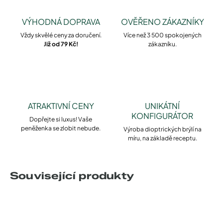
VÝHODNÁ DOPRAVA
OVĚŘENO ZÁKAZNÍKY
Vždy skvělé ceny za doručení.
Více než 3 500 spokojených
Již od 79 Kč!
zákazníku.
ATRAKTIVNÍ CENY
UNIKÁTNÍ
KONFIGURÁTOR
Dopřejte si luxus! Vaše
peněženka se zlobit nebude.
Výroba dioptrických brýlí na
míru, na základě receptu.
Související produkty