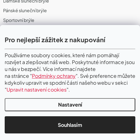
Dámské sluneční brýle
Pánské sluneční brýle
Sportovní brýle
Sportovní sluneční brýle
Pro nejlepší zážitek z nakupování
Sportovní dioptrické brýle
II. Jakost
Používáme soubory cookies, které nám pomáhají
rozvíjet a zlepšovat náš web. Poskytnuté informace jsou
PŘIJÍMÁME ONLINE PLATBY
u nás v bezpečí. Více informací najdete
na stránce "
Podmínky ochrany
". Své preference můžete
kdykoliv upravit ve spodní části našeho webu v sekci
"
Upravit nastavení cookies
".
Nastavení
Copyright 2026
Gigaoptik
. Všechna práva vyhrazena.
Upravit nastavení
cookies
Souhlasím
Vytvořil Shoptet