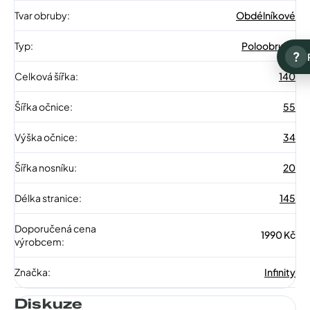
Tvar obruby
:
Obdélníkové
Typ
:
Poloobruba
?
Celková šířka
:
140
Šířka očnice
:
55
Výška očnice
:
34
Šířka nosníku
:
20
Délka stranice
:
145
Doporučená cena
1990 Kč
výrobcem
:
Značka
:
Infinity
Diskuze