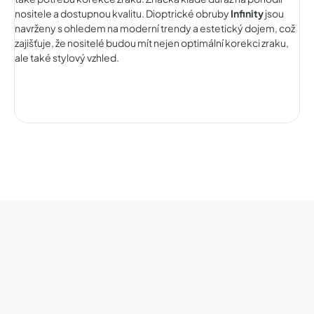
nositele a dostupnou kvalitu. Dioptrické obruby
Infinity
jsou
navrženy s ohledem na moderní trendy a estetický dojem, což
zajišťuje, že nositelé budou mít nejen optimální korekci zraku,
ale také stylový vzhled.
Z
á
p
a
t
í