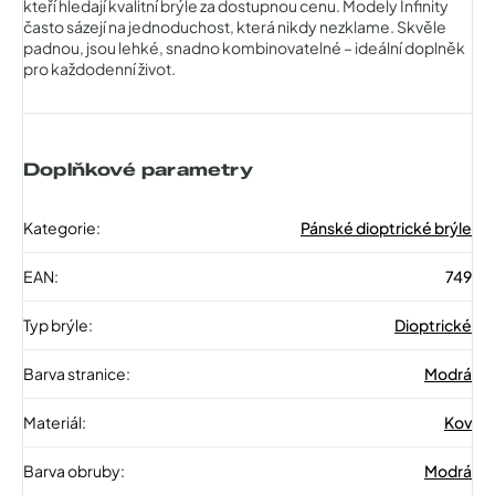
kteří hledají kvalitní brýle za dostupnou cenu. Modely Infinity
často sázejí na jednoduchost, která nikdy nezklame. Skvěle
padnou, jsou lehké, snadno kombinovatelné – ideální doplněk
pro každodenní život.
Doplňkové parametry
Kategorie
:
Pánské dioptrické brýle
EAN
:
749
Typ brýle
:
Dioptrické
Barva stranice
:
Modrá
Materiál
:
Kov
Barva obruby
:
Modrá