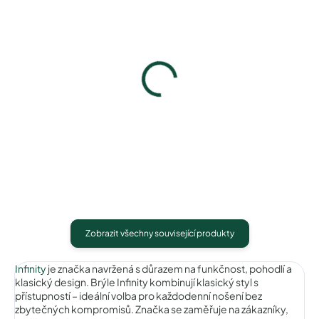
Infinity IC145brown/55
Infinity IC145olive/55
740 Kč
740 Kč
Detail
Detail
Zobrazit všechny související produkty
Infinity
je značka navržená s důrazem na funkčnost, pohodlí a
klasický design. Brýle Infinity kombinují klasický styl s
přístupností – ideální volba pro každodenní nošení bez
zbytečných kompromisů. Značka se zaměřuje na zákazníky,