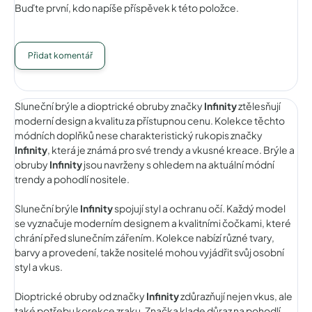
Buďte první, kdo napíše příspěvek k této položce.
Přidat komentář
Sluneční brýle a dioptrické obruby značky
Infinity
ztělesňují
moderní design a kvalitu za přístupnou cenu. Kolekce těchto
módních doplňků nese charakteristický rukopis značky
Infinity
, která je známá pro své trendy a vkusné kreace. Brýle a
obruby
Infinity
jsou navrženy s ohledem na aktuální módní
trendy a pohodlí nositele.
Sluneční brýle
Infinity
spojují styl a ochranu očí. Každý model
se vyznačuje moderním designem a kvalitními čočkami, které
chrání před slunečním zářením. Kolekce nabízí různé tvary,
barvy a provedení, takže nositelé mohou vyjádřit svůj osobní
styl a vkus.
Dioptrické obruby od značky
Infinity
zdůrazňují nejen vkus, ale
také potřebu korekce zraku. Značka klade důraz na pohodlí