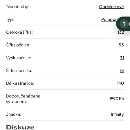
Tvar obruby
:
Obdélníkové
Typ
:
Poloobruba
?
Celková šířka
:
132
Šířka očnice
:
53
Výška očnice
:
31
Šířka nosníku
:
18
Délka stranice
:
140
Doporučená cena
1990 Kč
výrobcem
:
Značka
:
Infinity
Diskuze