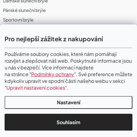
Dámské sluneční brýle
Pánské sluneční brýle
Sportovní brýle
Sportovní sluneční brýle
Pro nejlepší zážitek z nakupování
Sportovní dioptrické brýle
II. Jakost
Používáme soubory cookies, které nám pomáhají
rozvíjet a zlepšovat náš web. Poskytnuté informace jsou
PŘIJÍMÁME ONLINE PLATBY
u nás v bezpečí. Více informací najdete
na stránce "
Podmínky ochrany
". Své preference můžete
kdykoliv upravit ve spodní části našeho webu v sekci
"
Upravit nastavení cookies
".
Nastavení
Copyright 2026
Gigaoptik
. Všechna práva vyhrazena.
Upravit nastavení
cookies
Souhlasím
Vytvořil Shoptet