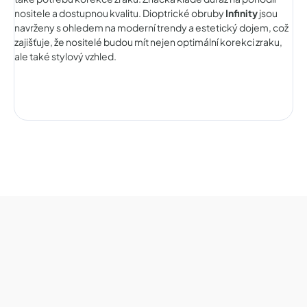
nositele a dostupnou kvalitu. Dioptrické obruby
Infinity
jsou
navrženy s ohledem na moderní trendy a estetický dojem, což
zajišťuje, že nositelé budou mít nejen optimální korekci zraku,
ale také stylový vzhled.
Z
á
p
a
t
í