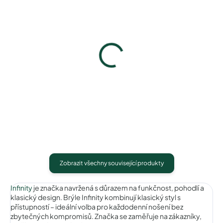
Pouzdro na zip
Pouzdro Vaše optika
50 Kč
50 Kč
Detail
Detail
Zobrazit všechny související produkty
Infinity
je značka navržená s důrazem na funkčnost, pohodlí a
klasický design. Brýle Infinity kombinují klasický styl s
přístupností – ideální volba pro každodenní nošení bez
zbytečných kompromisů. Značka se zaměřuje na zákazníky,