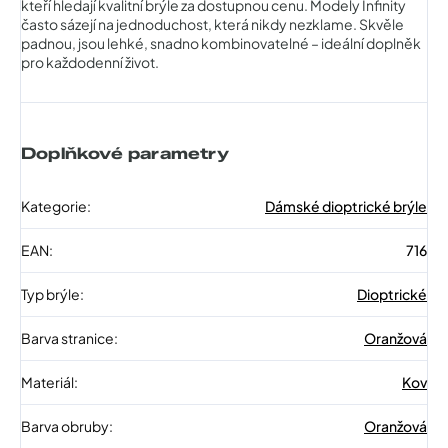
kteří hledají kvalitní brýle za dostupnou cenu. Modely Infinity
často sázejí na jednoduchost, která nikdy nezklame. Skvěle
padnou, jsou lehké, snadno kombinovatelné – ideální doplněk
pro každodenní život.
Doplňkové parametry
Kategorie
:
Dámské dioptrické brýle
EAN
:
716
Typ brýle
:
Dioptrické
Barva stranice
:
Oranžová
Materiál
:
Kov
Barva obruby
:
Oranžová