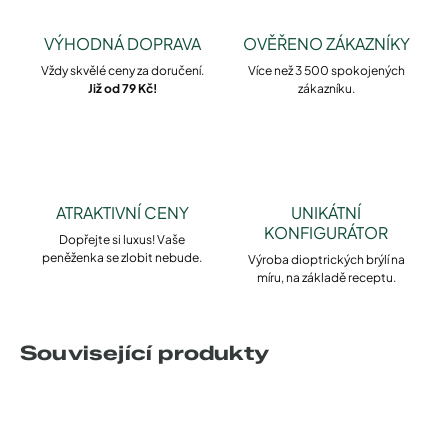
VÝHODNÁ DOPRAVA
OVĚŘENO ZÁKAZNÍKY
Vždy skvělé ceny za doručení.
Více než 3 500 spokojených
Již od 79 Kč!
zákazníku.
ATRAKTIVNÍ CENY
UNIKÁTNÍ
KONFIGURÁTOR
Dopřejte si luxus! Vaše
peněženka se zlobit nebude.
Výroba dioptrických brýlí na
míru, na základě receptu.
Související produkty