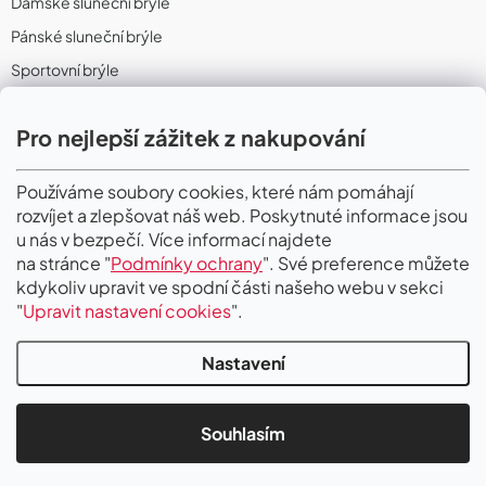
Dámské sluneční brýle
Pánské sluneční brýle
Sportovní brýle
Sportovní sluneční brýle
Pro nejlepší zážitek z nakupování
Sportovní dioptrické brýle
II. Jakost
Používáme soubory cookies, které nám pomáhají
rozvíjet a zlepšovat náš web. Poskytnuté informace jsou
PŘIJÍMÁME ONLINE PLATBY
u nás v bezpečí. Více informací najdete
na stránce "
Podmínky ochrany
". Své preference můžete
kdykoliv upravit ve spodní části našeho webu v sekci
"
Upravit nastavení cookies
".
Nastavení
Copyright 2026
Gigaoptik
. Všechna práva vyhrazena.
Upravit nastavení
cookies
Souhlasím
Vytvořil Shoptet