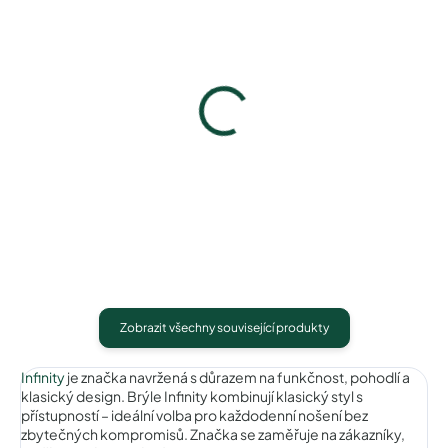
Infinity IC119blackwhite
Infinity IC119wineblack
740 Kč
740 Kč
Detail
Detail
Zobrazit všechny související produkty
Infinity
je značka navržená s důrazem na funkčnost, pohodlí a
klasický design. Brýle Infinity kombinují klasický styl s
přístupností – ideální volba pro každodenní nošení bez
zbytečných kompromisů. Značka se zaměřuje na zákazníky,