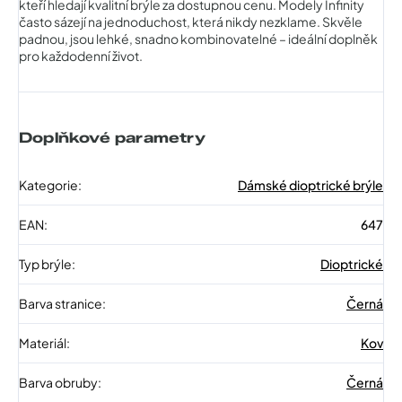
kteří hledají kvalitní brýle za dostupnou cenu. Modely Infinity
často sázejí na jednoduchost, která nikdy nezklame. Skvěle
padnou, jsou lehké, snadno kombinovatelné – ideální doplněk
pro každodenní život.
Doplňkové parametry
Kategorie
:
Dámské dioptrické brýle
EAN
:
647
Typ brýle
:
Dioptrické
Barva stranice
:
Černá
Materiál
:
Kov
Barva obruby
:
Černá