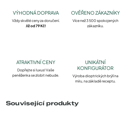
VÝHODNÁ DOPRAVA
OVĚŘENO ZÁKAZNÍKY
Vždy skvělé ceny za doručení.
Více než 3 500 spokojených
Již od 79 Kč!
zákazníku.
ATRAKTIVNÍ CENY
UNIKÁTNÍ
KONFIGURÁTOR
Dopřejte si luxus! Vaše
peněženka se zlobit nebude.
Výroba dioptrických brýlí na
míru, na základě receptu.
Související produkty