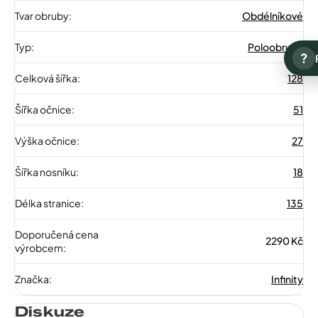
Tvar obruby
:
Obdélníkové
Typ
:
Poloobruba
?
Celková šířka
:
128
Šířka očnice
:
51
Výška očnice
:
27
Šířka nosníku
:
18
Délka stranice
:
135
Doporučená cena
2290 Kč
výrobcem
:
Značka
:
Infinity
Diskuze