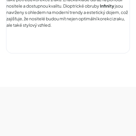
nositele a dostupnou kvalitu. Dioptrické obruby
Infinity
jsou
navrženy s ohledem na moderní trendy a estetický dojem, což
zajišťuje, že nositelé budou mít nejen optimální korekci zraku,
ale také stylový vzhled.
Z
á
p
a
t
í