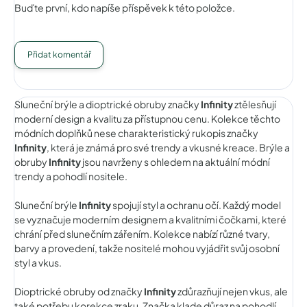
Buďte první, kdo napíše příspěvek k této položce.
Přidat komentář
Sluneční brýle a dioptrické obruby značky
Infinity
ztělesňují
moderní design a kvalitu za přístupnou cenu. Kolekce těchto
módních doplňků nese charakteristický rukopis značky
Infinity
, která je známá pro své trendy a vkusné kreace. Brýle a
obruby
Infinity
jsou navrženy s ohledem na aktuální módní
trendy a pohodlí nositele.
Sluneční brýle
Infinity
spojují styl a ochranu očí. Každý model
se vyznačuje moderním designem a kvalitními čočkami, které
chrání před slunečním zářením. Kolekce nabízí různé tvary,
barvy a provedení, takže nositelé mohou vyjádřit svůj osobní
styl a vkus.
Dioptrické obruby od značky
Infinity
zdůrazňují nejen vkus, ale
také potřebu korekce zraku. Značka klade důraz na pohodlí