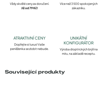
Vždy skvělé ceny za doručení.
Více než 3 500 spokojených
Již od 79 Kč!
zákazníku.
ATRAKTIVNÍ CENY
UNIKÁTNÍ
KONFIGURÁTOR
Dopřejte si luxus! Vaše
peněženka se zlobit nebude.
Výroba dioptrických brýlí na
míru, na základě receptu.
Související produkty