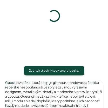
Max Mara MM5011066
Ocoolar OCD048C2
2 490 Kč
1 976 Kč
Detail
Detail
Zobrazit všechny související produkty
Guess
je značka, která spojuje glamour, trendovost a špetku
rebelské nespoutanosti. Její brýle zaujmou výrazným
designem, metalickými detaily a moderním tvarem, který sluší
a upoutá. Guess cílí na zákazníky, kteří se nebojí být styloví,
milují módu a hledají doplněk, který podtrhne jejich osobnost.
Každý model je navržen s důrazem na aktuální trendy i