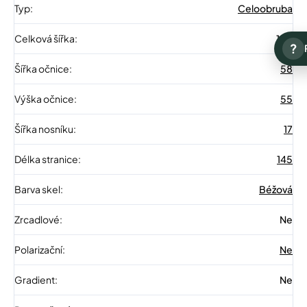
Typ
:
Celoobruba
Celková šířka
:
140
?
Šířka očnice
:
58
Výška očnice
:
55
Šířka nosníku
:
17
Délka stranice
:
145
Barva skel
:
Béžová
Zrcadlové
:
Ne
Polarizační
:
Ne
Gradient
:
Ne