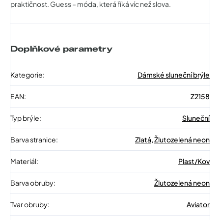
praktičnost. Guess – móda, která říká víc než slova.
Doplňkové parametry
Kategorie
:
Dámské sluneční brýle
EAN
:
Z2158
Typ brýle
:
Sluneční
Barva stranice
:
Zlatá
,
Žlutozelená neon
Materiál
:
Plast/Kov
Barva obruby
:
Žlutozelená neon
Tvar obruby
:
Aviator