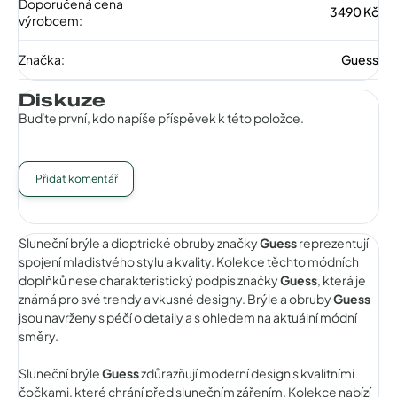
Doporučená cena
3490 Kč
výrobcem
:
Značka
:
Guess
Diskuze
Buďte první, kdo napíše příspěvek k této položce.
Přidat komentář
Sluneční brýle a dioptrické obruby značky
Guess
reprezentují
spojení mladistvého stylu a kvality. Kolekce těchto módních
doplňků nese charakteristický podpis značky
Guess
, která je
známá pro své trendy a vkusné designy. Brýle a obruby
Guess
jsou navrženy s péčí o detaily a s ohledem na aktuální módní
směry.
Sluneční brýle
Guess
zdůrazňují moderní design s kvalitními
čočkami, které chrání před slunečním zářením. Kolekce nabízí