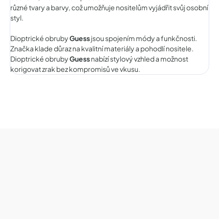
různé tvary a barvy, což umožňuje nositelům vyjádřit svůj osobní
styl.
Dioptrické obruby
Guess
jsou spojením módy a funkčnosti.
Značka klade důraz na kvalitní materiály a pohodlí nositele.
Dioptrické obruby
Guess
nabízí stylový vzhled a možnost
korigovat zrak bez kompromisů ve vkusu.
Z
á
p
a
t
í