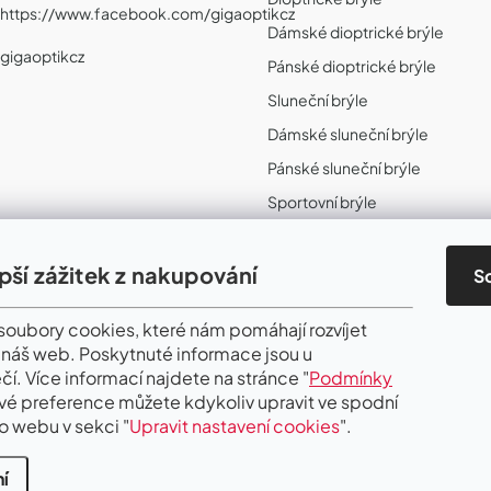
https://www.facebook.com/gigaoptikcz
Dámské dioptrické brýle
gigaoptikcz
Pánské dioptrické brýle
Sluneční brýle
Dámské sluneční brýle
Pánské sluneční brýle
Sportovní brýle
Sportovní sluneční brýle
Sportovní dioptrické brýle
epší zážitek z nakupování
S
II. Jakost
oubory cookies, které nám pomáhají rozvíjet
 náš web. Poskytnuté informace jsou u
čí. Více informací najdete na stránce "
Podmínky
Své preference můžete kdykoliv upravit ve spodní
o webu v sekci "
Upravit nastavení cookies
".
í
.
Upravit nastavení cookies