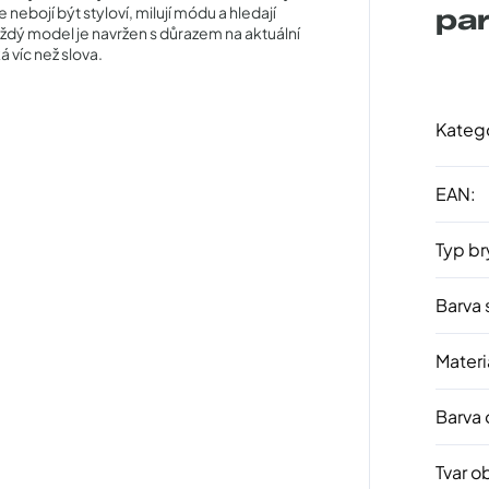
e nebojí být styloví, milují módu a hledají
pa
ždý model je navržen s důrazem na aktuální
á víc než slova.
Kateg
EAN
:
Typ br
Barva 
Materi
Barva
Tvar o