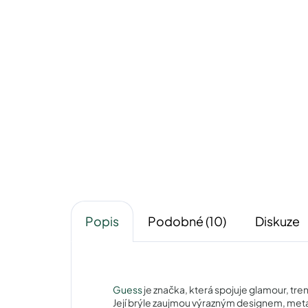
Pouzdro na zip
50 Kč
Detail
Popis
Podobné (10)
Diskuze
Guess
je značka, která spojuje glamour, tr
Její brýle zaujmou výrazným designem, meta