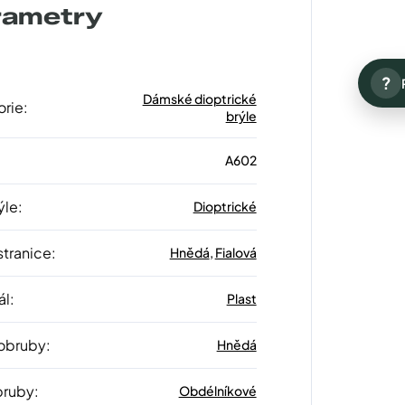
rametry
?
Dámské dioptrické
orie
:
brýle
A602
ýle
:
Dioptrické
stranice
:
Hnědá
,
Fialová
ál
:
Plast
 obruby
:
Hnědá
bruby
:
Obdélníkové