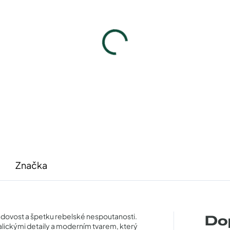
Pouzdro Vaše optika
Pouzdro Vaše optik
50 Kč
50 Kč
Detail
Detail
Značka
endovost a špetku rebelské nespoutanosti.
Do
lickými detaily a moderním tvarem, který