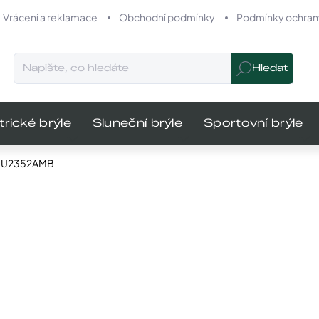
Vrácení a reklamace
Obchodní podmínky
Podmínky ochrany
Hledat
trické brýle
Sluneční brýle
Sportovní brýle
GU2352AMB
odnocení
Značka:
Guess
MŮŽEME DO
1 690 