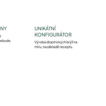
ENY
UNIKÁTNÍ
KONFIGURÁTOR
e
nebude.
Výroba dioptrických brýlí na
míru, na základě receptu.