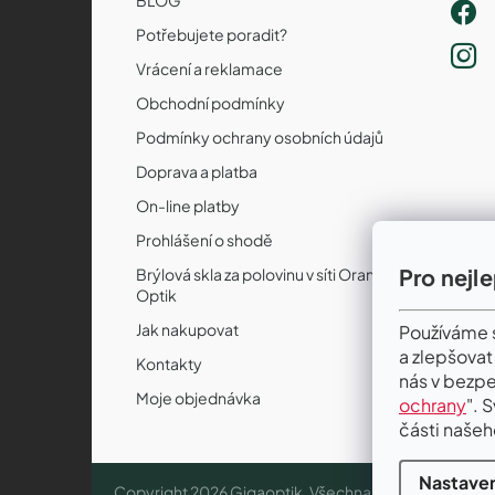
Potřebujete poradit?
Vrácení a reklamace
Obchodní podmínky
Podmínky ochrany osobních údajů
Doprava a platba
On-line platby
Prohlášení o shodě
Pro nejl
Brýlová skla za polovinu v síti Orange
Optik
Jak nakupovat
Používáme s
a zlepšovat
Kontakty
nás v bezpe
Moje objednávka
ochrany
". 
části našeh
Nastaven
Copyright 2026
Gigaoptik
. Všechna práva vyhrazena