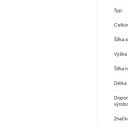
Typ
:
Celkov
Šířka 
Výška
Šířka 
Délka 
Dopor
výrob
Značk