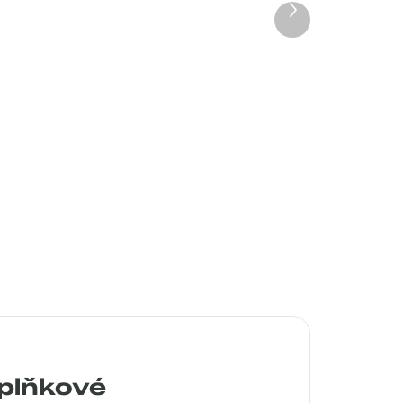
Další
produkt
a
Pouzdro na dioptrické brýl...
99 Kč
Detail
plňkové