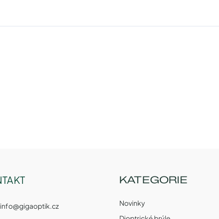
TAKT
KATEGORIE
Novinky
info
@
gigaoptik.cz
Dioptrické brýle