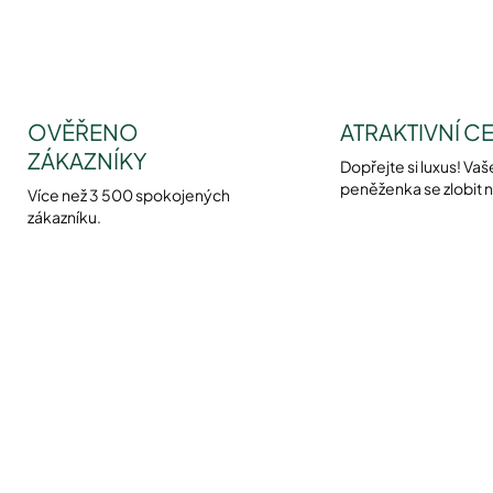
OVĚŘENO
ATRAKTIVNÍ C
ZÁKAZNÍKY
Dopřejte si luxus! Vaš
peněženka se zlobit 
Více než 3 500 spokojených
zákazníku.