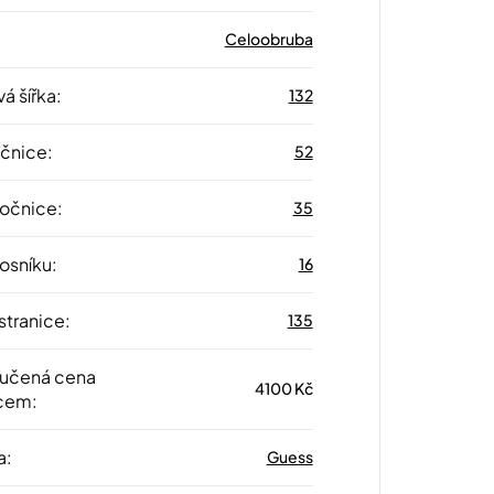
Celoobruba
á šířka
:
132
očnice
:
52
 očnice
:
35
nosníku
:
16
stranice
:
135
učená cena
4100 Kč
cem
:
a
:
Guess