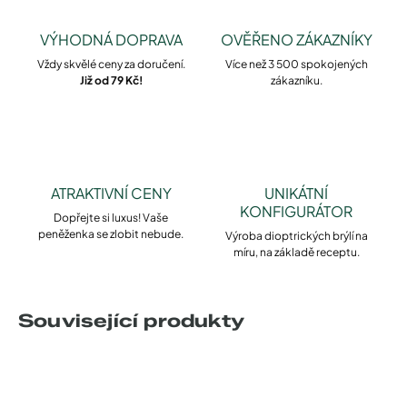
VÝHODNÁ DOPRAVA
OVĚŘENO ZÁKAZNÍKY
Vždy skvělé ceny za doručení.
Více než 3 500 spokojených
Již od 79 Kč!
zákazníku.
ATRAKTIVNÍ CENY
UNIKÁTNÍ
KONFIGURÁTOR
Dopřejte si luxus! Vaše
peněženka se zlobit nebude.
Výroba dioptrických brýlí na
míru, na základě receptu.
Související produkty