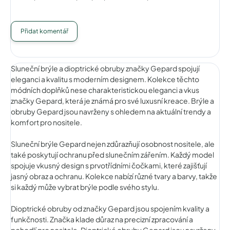
Přidat komentář
Sluneční brýle a dioptrické obruby značky Gepard spojují
eleganci a kvalitu s moderním designem. Kolekce těchto
módních doplňků nese charakteristickou eleganci a vkus
značky Gepard, která je známá pro své luxusní kreace. Brýle a
obruby Gepard jsou navrženy s ohledem na aktuální trendy a
komfort pro nositele.
Sluneční brýle Gepard nejen zdůrazňují osobnost nositele, ale
také poskytují ochranu před slunečním zářením. Každý model
spojuje vkusný design s prvotřídními čočkami, které zajišťují
jasný obraz a ochranu. Kolekce nabízí různé tvary a barvy, takže
si každý může vybrat brýle podle svého stylu.
Dioptrické obruby od značky Gepard jsou spojením kvality a
funkčnosti. Značka klade důraz na precizní zpracování a
pohodlí pro nositele. Dioptrické obruby Gepard jsou navrženy