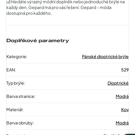
už hledáte výrazný módní doplněk nebo jednoduché brýle na
každý den, Gepard má pro vás řešení. Gepard – móda
dostupná pro každého.
Doplňkové parametry
Kategorie
:
Pánské dioptrické brýle
EAN
:
529
Typ brýle
:
Dioptrické
Barva stranice
:
Modrá
Materiál
:
Kov
Barva obruby
:
Modrá