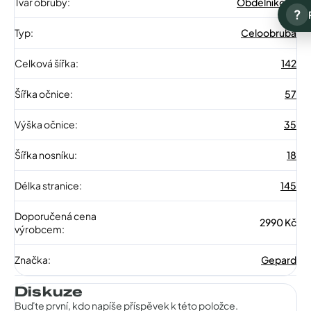
Tvar obruby
:
Obdélníkové
?
Typ
:
Celoobruba
Celková šířka
:
142
Šířka očnice
:
57
Výška očnice
:
35
Šířka nosníku
:
18
Délka stranice
:
145
Doporučená cena
2990 Kč
výrobcem
:
Značka
:
Gepard
Diskuze
Buďte první, kdo napíše příspěvek k této položce.