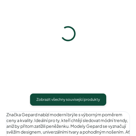
Gepard GP097blackgun
Gepard GP097olivegun
840 Kč
840 Kč
Detail
Detail
Zobrazit všechny související produkty
Značka Gepard nabízí moderní brýle s výborným poměrem
ceny a kvality. Ideální pro ty, kteří chtějí sledovat módní trendy,
aniž by přitom zatížili peněženku. Modely Gepard se vyznačují
svěžím designem, univerzálními tvary a pohodlným nošením. Ať