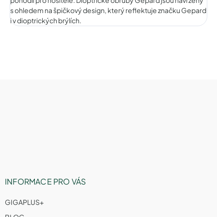
s ohledem na špičkový design, který reflektuje značku Gepard
i v dioptrických brýlích.
Z
á
p
a
t
í
INFORMACE PRO VÁS
GIGAPLUS+
BLOG