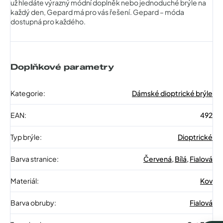
už hledáte výrazný módní doplněk nebo jednoduché brýle na
každý den, Gepard má pro vás řešení. Gepard – móda
dostupná pro každého.
Doplňkové parametry
Kategorie
:
Dámské dioptrické brýle
EAN
:
492
Typ brýle
:
Dioptrické
Barva stranice
:
Červená
,
Bílá
,
Fialová
Materiál
:
Kov
Barva obruby
:
Fialová