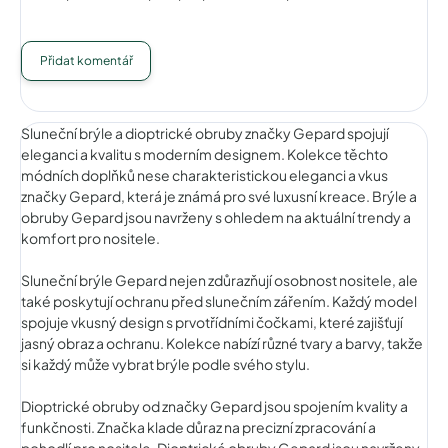
Přidat komentář
Sluneční brýle a dioptrické obruby značky Gepard spojují
eleganci a kvalitu s moderním designem. Kolekce těchto
módních doplňků nese charakteristickou eleganci a vkus
značky Gepard, která je známá pro své luxusní kreace. Brýle a
obruby Gepard jsou navrženy s ohledem na aktuální trendy a
komfort pro nositele.
Sluneční brýle Gepard nejen zdůrazňují osobnost nositele, ale
také poskytují ochranu před slunečním zářením. Každý model
spojuje vkusný design s prvotřídními čočkami, které zajišťují
jasný obraz a ochranu. Kolekce nabízí různé tvary a barvy, takže
si každý může vybrat brýle podle svého stylu.
Dioptrické obruby od značky Gepard jsou spojením kvality a
funkčnosti. Značka klade důraz na precizní zpracování a
pohodlí pro nositele. Dioptrické obruby Gepard jsou navrženy