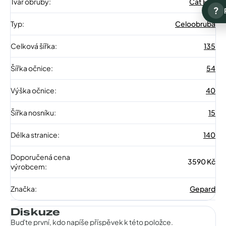
Tvar obruby
:
Cat Eye
?
Typ
:
Celoobruba
Celková šířka
:
135
Šířka očnice
:
54
Výška očnice
:
40
Šířka nosníku
:
15
Délka stranice
:
140
Doporučená cena
3590 Kč
výrobcem
:
Značka
:
Gepard
Diskuze
Buďte první, kdo napíše příspěvek k této položce.