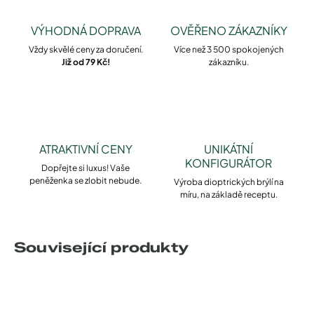
VÝHODNÁ DOPRAVA
OVĚŘENO ZÁKAZNÍKY
Vždy skvělé ceny za doručení.
Více než 3 500 spokojených
Již od 79 Kč!
zákazníku.
ATRAKTIVNÍ CENY
UNIKÁTNÍ
KONFIGURÁTOR
Dopřejte si luxus! Vaše
peněženka se zlobit nebude.
Výroba dioptrických brýlí na
míru, na základě receptu.
Související produkty