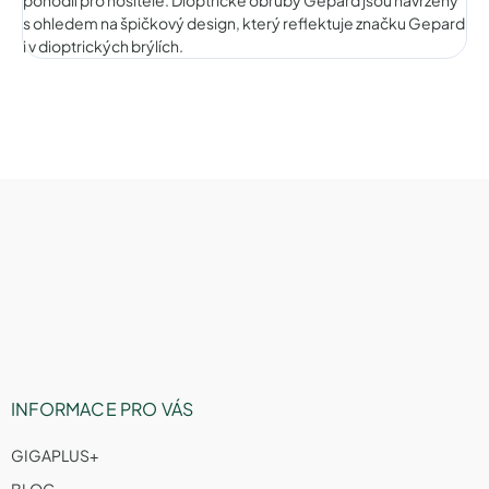
s ohledem na špičkový design, který reflektuje značku Gepard
i v dioptrických brýlích.
Z
á
p
a
t
í
INFORMACE PRO VÁS
GIGAPLUS+
BLOG