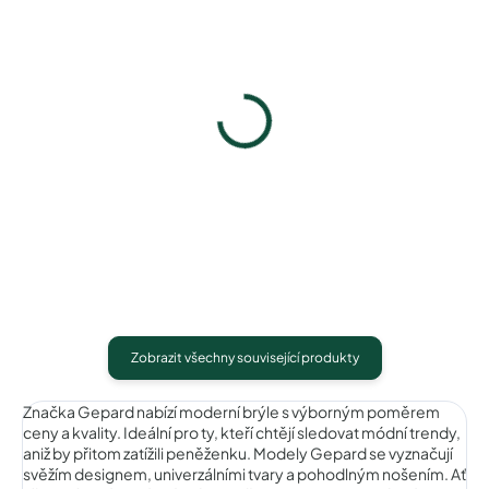
Gepard GP086C2
Gepard GP086C3
740 Kč
740 Kč
Detail
Detail
Zobrazit všechny související produkty
Značka Gepard nabízí moderní brýle s výborným poměrem
ceny a kvality. Ideální pro ty, kteří chtějí sledovat módní trendy,
aniž by přitom zatížili peněženku. Modely Gepard se vyznačují
svěžím designem, univerzálními tvary a pohodlným nošením. Ať