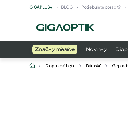
Přejít
GIGAPLUS+
BLOG
Potřebujete poradit?
na
obsah
Značky měsíce
Novinky
Diop
Domů
Dioptrické brýle
Dámské
Gepard 
Neohodnoceno
Podrobnosti h
Pouzdro není součástí produktu