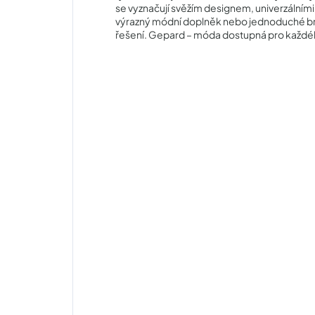
se vyznačují svěžím designem, univerzálními
výrazný módní doplněk nebo jednoduché br
řešení. Gepard – móda dostupná pro každé