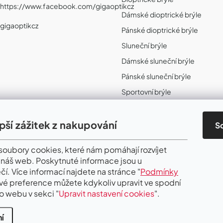
https://www.facebook.com/gigaoptikcz
Dámské dioptrické brýle
gigaoptikcz
Pánské dioptrické brýle
Sluneční brýle
Dámské sluneční brýle
Pánské sluneční brýle
Sportovní brýle
Sportovní sluneční brýle
Sportovní dioptrické brýle
epší zážitek z nakupování
S
II. Jakost
oubory cookies, které nám pomáhají rozvíjet
 náš web. Poskytnuté informace jsou u
čí. Více informací najdete na stránce "
Podmínky
Své preference můžete kdykoliv upravit ve spodní
o webu v sekci "
Upravit nastavení cookies
".
í
.
Upravit nastavení cookies