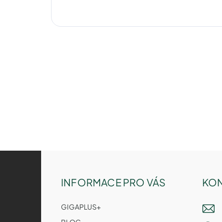
Z
á
p
INFORMACE PRO VÁS
KON
a
t
GIGAPLUS+
í
BLOG