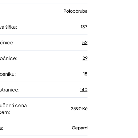
Poloobruba
á šířka
:
137
očnice
:
52
 očnice
:
29
nosníku
:
18
stranice
:
140
učená cena
2590 Kč
cem
:
a
:
Gepard