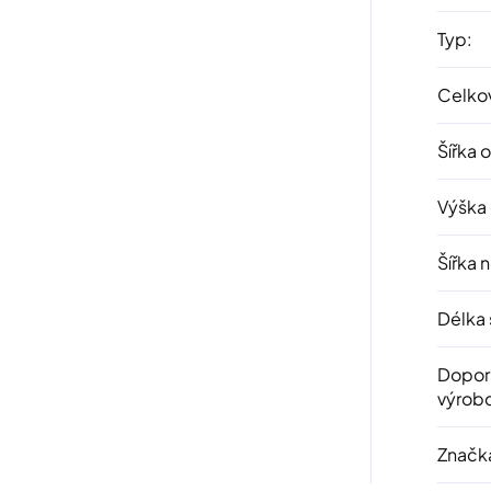
Typ
:
Celkov
Šířka 
Výška
Šířka 
Délka 
Dopor
výrob
Značk