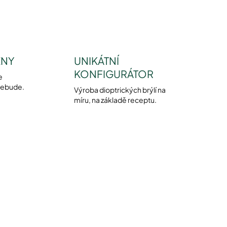
ENY
UNIKÁTNÍ
KONFIGURÁTOR
e
nebude.
Výroba dioptrických brýlí na
míru, na základě receptu.