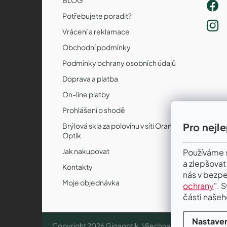
Potřebujete poradit?
Vrácení a reklamace
Obchodní podmínky
Podmínky ochrany osobních údajů
Doprava a platba
On-line platby
Prohlášení o shodě
Pro nejl
Brýlová skla za polovinu v síti Orange
Optik
Jak nakupovat
Používáme s
a zlepšovat
Kontakty
nás v bezpe
Moje objednávka
ochrany
". 
části našeh
Nastaven
Copyright 2026
Gigaoptik
. Všechna práva vyhrazena