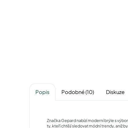
Gepard GP015blackbrown
Ge
740 Kč
Detail
Popis
Podobné (10)
Diskuze
Značka Gepard nabízí moderní brýle s výbor
ty, kteří chtějí sledovat módní trendy, aniž 