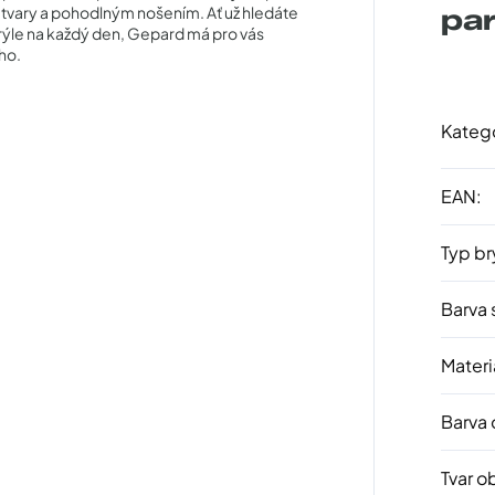
 tvary a pohodlným nošením. Ať už hledáte
pa
ýle na každý den, Gepard má pro vás
ho.
Kateg
EAN
:
Typ br
Barva 
Materi
Barva
Tvar o