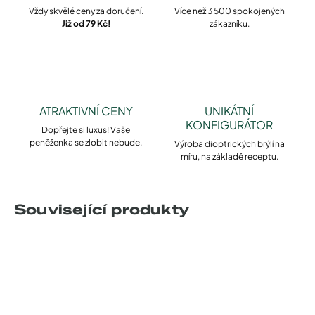
Vždy skvělé ceny za doručení.
Více než 3 500 spokojených
Již od 79 Kč!
zákazníku.
ATRAKTIVNÍ CENY
UNIKÁTNÍ
KONFIGURÁTOR
Dopřejte si luxus! Vaše
peněženka se zlobit nebude.
Výroba dioptrických brýlí na
míru, na základě receptu.
Související produkty