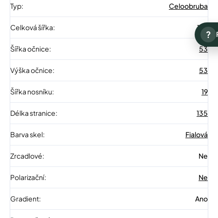
Typ
:
Celoobruba
Celková šířka
:
139
?
Šířka očnice
:
53
Výška očnice
:
53
Šířka nosníku
:
19
Délka stranice
:
135
Barva skel
:
Fialová
Zrcadlové
:
Ne
Polarizační
:
Ne
Gradient
:
Ano