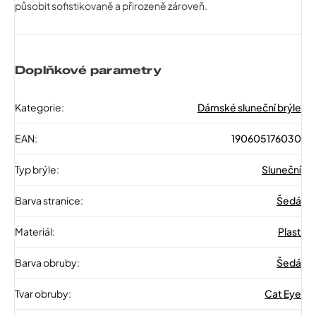
působit sofistikovaně a přirozeně zároveň.
Doplňkové parametry
Kategorie
:
Dámské sluneční brýle
EAN
:
190605176030
Typ brýle
:
Sluneční
Barva stranice
:
Šedá
Materiál
:
Plast
Barva obruby
:
Šedá
Tvar obruby
:
Cat Eye