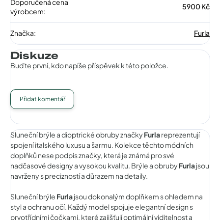
Doporučená cena
5900 Kč
výrobcem
:
Značka
:
Furla
Diskuze
Buďte první, kdo napíše příspěvek k této položce.
Přidat komentář
Sluneční brýle a dioptrické obruby značky
Furla
reprezentují
spojení italského luxusu a šarmu. Kolekce těchto módních
doplňků nese podpis značky, která je známá pro své
nadčasové designy a vysokou kvalitu. Brýle a obruby
Furla
jsou
navrženy s precizností a důrazem na detaily.
Sluneční brýle
Furla
jsou dokonalým doplňkem s ohledem na
styl a ochranu očí. Každý model spojuje elegantní design s
prvotřídními čočkami, které zajišťují optimální viditelnost a