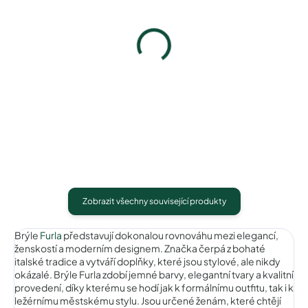
Pytlík na sluneční brýle
Pouzdro na sluneční brýle
39 Kč
100 Kč
Detail
Detail
Zobrazit všechny související produkty
Brýle
Furla
představují dokonalou rovnováhu mezi elegancí,
ženskostí a moderním designem. Značka čerpá z bohaté
italské tradice a vytváří doplňky, které jsou stylové, ale nikdy
okázalé. Brýle Furla zdobí jemné barvy, elegantní tvary a kvalitní
provedení, díky kterému se hodí jak k formálnímu outfitu, tak i k
ležérnímu městskému stylu. Jsou určené ženám, které chtějí