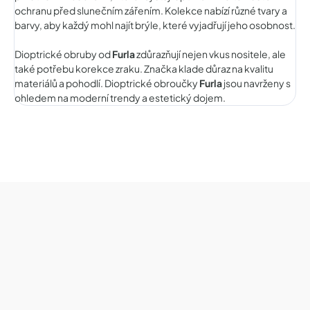
ochranu před slunečním zářením. Kolekce nabízí různé tvary a
barvy, aby každý mohl najít brýle, které vyjadřují jeho osobnost.
Dioptrické obruby od
Furla
zdůrazňují nejen vkus nositele, ale
také potřebu korekce zraku. Značka klade důraz na kvalitu
materiálů a pohodlí. Dioptrické obroučky
Furla
jsou navrženy s
ohledem na moderní trendy a estetický dojem.
Z
á
p
a
t
í