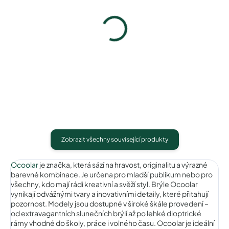
Ocoolar OC19005C1
Ocoolar OC19005C2
1 490 Kč
1 490 Kč
Detail
Detail
Zobrazit všechny související produkty
Ocoolar
je značka, která sází na hravost, originalitu a výrazné
barevné kombinace. Je určena pro mladší publikum nebo pro
všechny, kdo mají rádi kreativní a svěží styl. Brýle Ocoolar
vynikají odvážnými tvary a inovativními detaily, které přitahují
pozornost. Modely jsou dostupné v široké škále provedení –
od extravagantních slunečních brýlí až po lehké dioptrické
rámy vhodné do školy, práce i volného času. Ocoolar je ideální