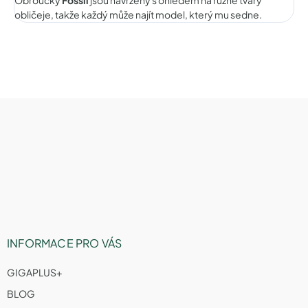
obličeje, takže každý může najít model, který mu sedne.
Z
á
p
a
t
í
INFORMACE PRO VÁS
GIGAPLUS+
BLOG