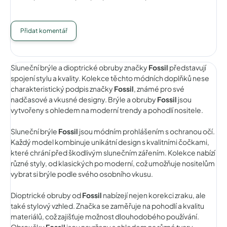
Přidat komentář
Sluneční brýle a dioptrické obruby značky
Fossil
představují
spojení stylu a kvality. Kolekce těchto módních doplňků nese
charakteristický podpis značky
Fossil
, známé pro své
nadčasové a vkusné designy. Brýle a obruby
Fossil
jsou
vytvořeny s ohledem na moderní trendy a pohodlí nositele.
Sluneční brýle
Fossil
jsou módním prohlášením s ochranou očí.
Každý model kombinuje unikátní design s kvalitními čočkami,
které chrání před škodlivým slunečním zářením. Kolekce nabízí
různé styly, od klasických po moderní, což umožňuje nositelům
vybrat si brýle podle svého osobního vkusu.
Dioptrické obruby od
Fossil
nabízejí nejen korekci zraku, ale
také stylový vzhled. Značka se zaměřuje na pohodlí a kvalitu
materiálů, což zajišťuje možnost dlouhodobého používání.
Obroučky
Fossil
jsou navrženy s ohledem na různé tvary