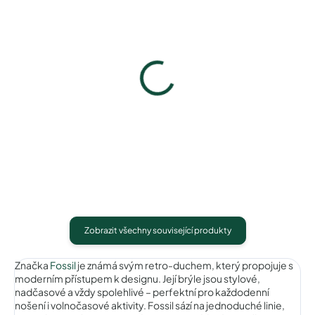
Pouzdro na zip
Pouzdro Vaše optika
50 Kč
50 Kč
Detail
Detail
Zobrazit všechny související produkty
Značka
Fossil
je známá svým retro-duchem, který propojuje s
moderním přístupem k designu. Její brýle jsou stylové,
nadčasové a vždy spolehlivé – perfektní pro každodenní
nošení i volnočasové aktivity. Fossil sází na jednoduché linie,