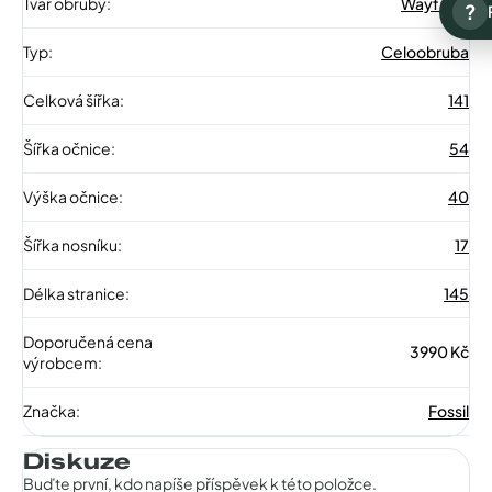
Tvar obruby
:
Wayfarer
?
Typ
:
Celoobruba
Celková šířka
:
141
Šířka očnice
:
54
Výška očnice
:
40
Šířka nosníku
:
17
Délka stranice
:
145
Doporučená cena
3990 Kč
výrobcem
:
Značka
:
Fossil
Diskuze
Buďte první, kdo napíše příspěvek k této položce.