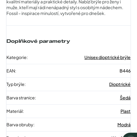
kvalitní materiály a praktické detaily. Nabízí brýle pro ženy i
muže, kteří mají rádi nenápadný styl s osobitým nádechem.
Fossil – inspirace minulostí, vytvořené pro dnešek.
Doplňkové parametry
Kategorie
:
Unisex dioptrické brýle
EAN
:
B446
Typ brýle
:
Dioptrické
Barva stranice
:
Šedá
Materiál
:
Plast
Barva obruby
:
Modrá