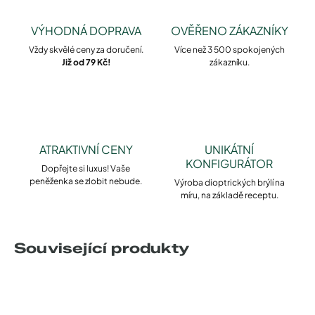
VÝHODNÁ DOPRAVA
OVĚŘENO ZÁKAZNÍKY
Vždy skvělé ceny za doručení.
Více než 3 500 spokojených
Již od 79 Kč!
zákazníku.
ATRAKTIVNÍ CENY
UNIKÁTNÍ
KONFIGURÁTOR
Dopřejte si luxus! Vaše
peněženka se zlobit nebude.
Výroba dioptrických brýlí na
míru, na základě receptu.
Související produkty