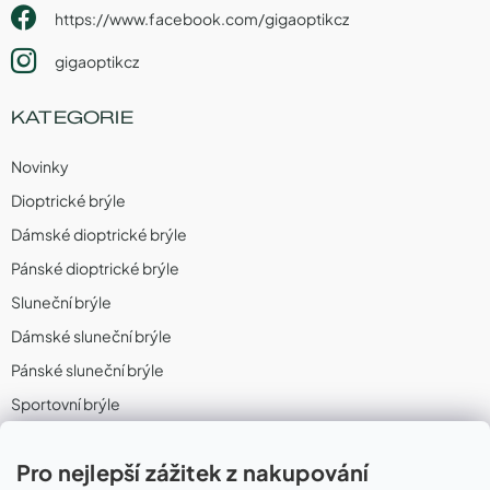
https://www.facebook.com/gigaoptikcz
gigaoptikcz
KATEGORIE
Novinky
Dioptrické brýle
Dámské dioptrické brýle
Pánské dioptrické brýle
Sluneční brýle
Dámské sluneční brýle
Pánské sluneční brýle
Sportovní brýle
Sportovní sluneční brýle
Pro nejlepší zážitek z nakupování
Sportovní dioptrické brýle