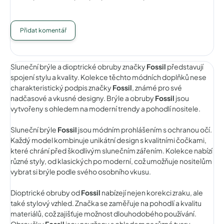
Přidat komentář
Sluneční brýle a dioptrické obruby značky
Fossil
představují
spojení stylu a kvality. Kolekce těchto módních doplňků nese
charakteristický podpis značky
Fossil
, známé pro své
nadčasové a vkusné designy. Brýle a obruby
Fossil
jsou
vytvořeny s ohledem na moderní trendy a pohodlí nositele.
Sluneční brýle
Fossil
jsou módním prohlášením s ochranou očí.
Každý model kombinuje unikátní design s kvalitními čočkami,
které chrání před škodlivým slunečním zářením. Kolekce nabízí
různé styly, od klasických po moderní, což umožňuje nositelům
vybrat si brýle podle svého osobního vkusu.
Dioptrické obruby od
Fossil
nabízejí nejen korekci zraku, ale
také stylový vzhled. Značka se zaměřuje na pohodlí a kvalitu
materiálů, což zajišťuje možnost dlouhodobého používání.
Obroučky
Fossil
jsou navrženy s ohledem na různé tvary