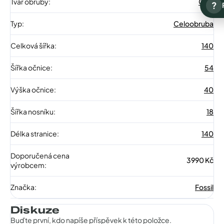
Tvar obruby
:
Ovál
?
Typ
:
Celoobruba
Celková šířka
:
140
Šířka očnice
:
54
Výška očnice
:
40
Šířka nosníku
:
18
Délka stranice
:
140
Doporučená cena
3990 Kč
výrobcem
:
Značka
:
Fossil
Diskuze
Buďte první, kdo napíše příspěvek k této položce.