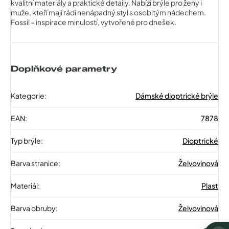
kvalitní materiály a praktické detaily. Nabízí brýle pro ženy i
muže, kteří mají rádi nenápadný styl s osobitým nádechem.
Fossil – inspirace minulostí, vytvořené pro dnešek.
Doplňkové parametry
Kategorie
:
Dámské dioptrické brýle
EAN
:
7878
Typ brýle
:
Dioptrické
Barva stranice
:
Želvovinová
Materiál
:
Plast
Barva obruby
:
Želvovinová