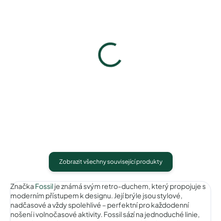
Pouzdro na zip
Pouzdro Vaše optika
50 Kč
50 Kč
Detail
Detail
Zobrazit všechny související produkty
Značka
Fossil
je známá svým retro-duchem, který propojuje s
moderním přístupem k designu. Její brýle jsou stylové,
nadčasové a vždy spolehlivé – perfektní pro každodenní
nošení i volnočasové aktivity. Fossil sází na jednoduché linie,