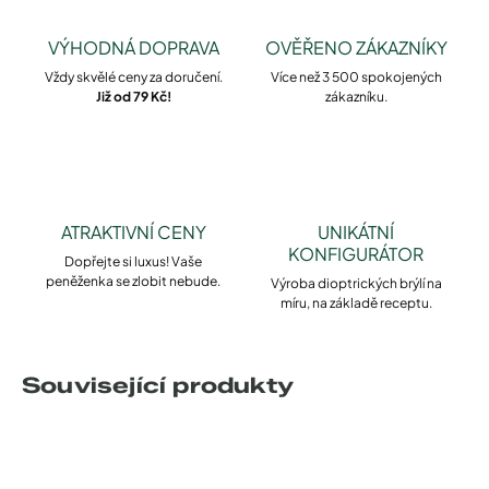
VÝHODNÁ DOPRAVA
OVĚŘENO ZÁKAZNÍKY
Vždy skvělé ceny za doručení.
Více než 3 500 spokojených
Již od 79 Kč!
zákazníku.
ATRAKTIVNÍ CENY
UNIKÁTNÍ
KONFIGURÁTOR
Dopřejte si luxus! Vaše
peněženka se zlobit nebude.
Výroba dioptrických brýlí na
míru, na základě receptu.
Související produkty