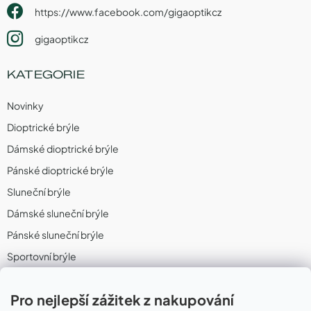
https://www.facebook.com/gigaoptikcz
gigaoptikcz
KATEGORIE
Novinky
Dioptrické brýle
Dámské dioptrické brýle
Pánské dioptrické brýle
Sluneční brýle
Dámské sluneční brýle
Pánské sluneční brýle
Sportovní brýle
Sportovní sluneční brýle
Pro nejlepší zážitek z nakupování
Sportovní dioptrické brýle