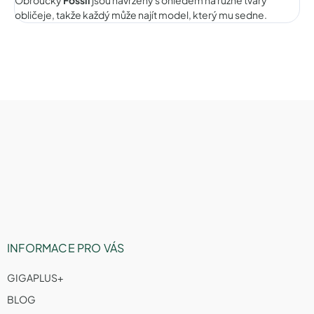
obličeje, takže každý může najít model, který mu sedne.
Z
á
p
a
t
í
INFORMACE PRO VÁS
GIGAPLUS+
BLOG