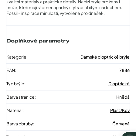
kvalitní materiály a praktické detaily. Nabízí brýle pro ženy i
muže, kteří mají rádi nenápadný styl s osobitým nádechem.
Fossil – inspirace minulostí, vytvořené pro dnešek.
Doplňkové parametry
Kategorie
:
Dámské dioptrické brýle
EAN
:
7886
Typ brýle
:
Dioptrické
Barva stranice
:
Hnědá
Materiál
:
Plast/Kov
Barva obruby
:
Červená