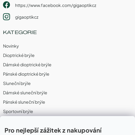
https://www.facebook.com/gigaoptikcz
gigaoptikcz
KATEGORIE
Novinky
Dioptrické brýle
Dámské dioptrické brýle
Pánské dioptrické brýle
Sluneční brýle
Dámské sluneční brýle
Pánské sluneční brýle
Sportovní brýle
Sportovní sluneční brýle
Pro nejlepší zážitek z nakupování
Sportovní dioptrické brýle