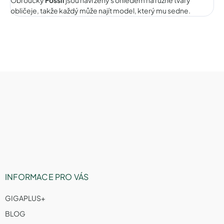
obličeje, takže každý může najít model, který mu sedne.
Z
á
p
a
t
í
INFORMACE PRO VÁS
GIGAPLUS+
BLOG