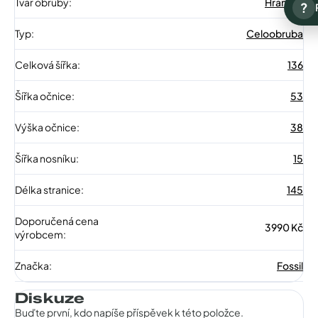
Tvar obruby
:
Hranaté
?
Typ
:
Celoobruba
Celková šířka
:
136
Šířka očnice
:
53
Výška očnice
:
38
Šířka nosníku
:
15
Délka stranice
:
145
Doporučená cena
3990 Kč
výrobcem
:
Značka
:
Fossil
Diskuze
Buďte první, kdo napíše příspěvek k této položce.