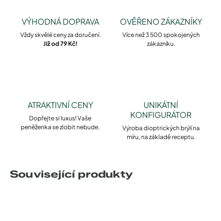
VÝHODNÁ DOPRAVA
OVĚŘENO ZÁKAZNÍKY
Vždy skvělé ceny za doručení.
Více než 3 500 spokojených
Již od 79 Kč!
zákazníku.
ATRAKTIVNÍ CENY
UNIKÁTNÍ
KONFIGURÁTOR
Dopřejte si luxus! Vaše
peněženka se zlobit nebude.
Výroba dioptrických brýlí na
míru, na základě receptu.
Související produkty