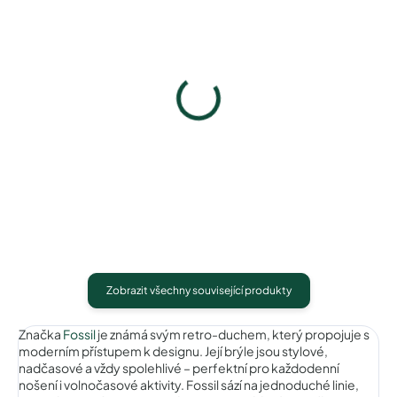
Pouzdro na zip
Pouzdro Vaše optika
50 Kč
50 Kč
Detail
Detail
Zobrazit všechny související produkty
Značka
Fossil
je známá svým retro-duchem, který propojuje s
moderním přístupem k designu. Její brýle jsou stylové,
nadčasové a vždy spolehlivé – perfektní pro každodenní
nošení i volnočasové aktivity. Fossil sází na jednoduché linie,