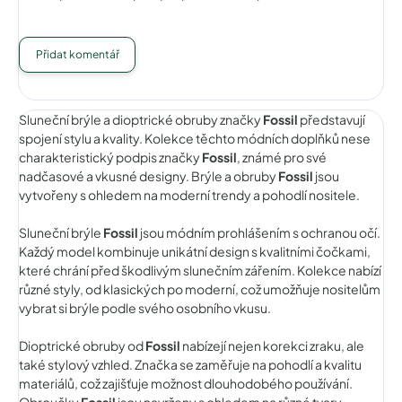
Přidat komentář
Sluneční brýle a dioptrické obruby značky
Fossil
představují
spojení stylu a kvality. Kolekce těchto módních doplňků nese
charakteristický podpis značky
Fossil
, známé pro své
nadčasové a vkusné designy. Brýle a obruby
Fossil
jsou
vytvořeny s ohledem na moderní trendy a pohodlí nositele.
Sluneční brýle
Fossil
jsou módním prohlášením s ochranou očí.
Každý model kombinuje unikátní design s kvalitními čočkami,
které chrání před škodlivým slunečním zářením. Kolekce nabízí
různé styly, od klasických po moderní, což umožňuje nositelům
vybrat si brýle podle svého osobního vkusu.
Dioptrické obruby od
Fossil
nabízejí nejen korekci zraku, ale
také stylový vzhled. Značka se zaměřuje na pohodlí a kvalitu
materiálů, což zajišťuje možnost dlouhodobého používání.
Obroučky
Fossil
jsou navrženy s ohledem na různé tvary