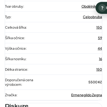
Tvar obruby
:
Obdélníkové
?
Typ
:
Celoobruba
Celková šířka
:
150
Šířka očnice
:
59
Výška očnice
:
44
Šířka nosníku
:
16
Délka stranice
:
150
Doporučená cena
5500 Kč
výrobcem
:
Značka
:
Ermenegildo Zegna
Diskuze