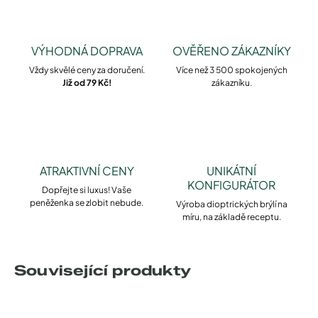
VÝHODNÁ DOPRAVA
OVĚŘENO ZÁKAZNÍKY
Vždy skvělé ceny za doručení.
Více než 3 500 spokojených
Již od 79 Kč!
zákazníku.
ATRAKTIVNÍ CENY
UNIKÁTNÍ
KONFIGURÁTOR
Dopřejte si luxus! Vaše
peněženka se zlobit nebude.
Výroba dioptrických brýlí na
míru, na základě receptu.
Související produkty