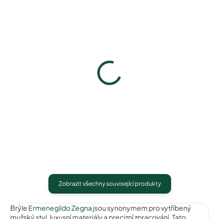
Pouzdro na zip
Pouzdro Vaše optika
50 Kč
50 Kč
Detail
Detail
Zobrazit všechny související produkty
Brýle
Ermenegildo Zegna
jsou synonymem pro vytříbený
mužský styl, luxusní materiály a precizní zpracování. Tato