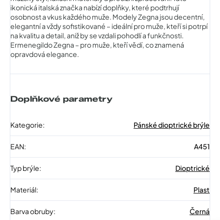
ikonická italská značka nabízí doplňky, které podtrhují
osobnost a vkus každého muže. Modely Zegna jsou decentní,
elegantní a vždy sofistikované – ideální pro muže, kteří si potrpí
na kvalitu a detail, aniž by se vzdali pohodlí a funkčnosti.
Ermenegildo Zegna – pro muže, kteří vědí, co znamená
opravdová elegance.
Doplňkové parametry
Kategorie
:
Pánské dioptrické brýle
EAN
:
A451
Typ brýle
:
Dioptrické
Materiál
:
Plast
Barva obruby
:
Černá