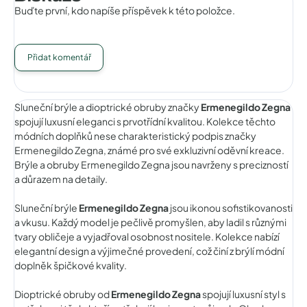
Buďte první, kdo napíše příspěvek k této položce.
Přidat komentář
Sluneční brýle a dioptrické obruby značky
Ermenegildo Zegna
spojují luxusní eleganci s prvotřídní kvalitou. Kolekce těchto
módních doplňků nese charakteristický podpis značky
Ermenegildo Zegna, známé pro své exkluzivní oděvní kreace.
Brýle a obruby Ermenegildo Zegna jsou navrženy s precizností
a důrazem na detaily.
Sluneční brýle
Ermenegildo Zegna
jsou ikonou sofistikovanosti
a vkusu. Každý model je pečlivě promyšlen, aby ladil s různými
tvary obličeje a vyjadřoval osobnost nositele. Kolekce nabízí
elegantní design a výjimečné provedení, což činí z brýlí módní
doplněk špičkové kvality.
Dioptrické obruby od
Ermenegildo Zegna
spojují luxusní styl s