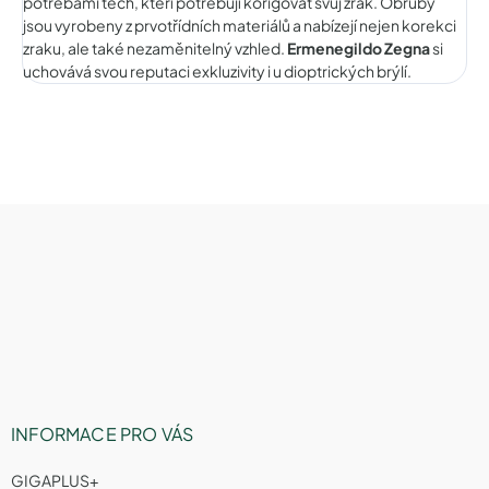
potřebami těch, kteří potřebují korigovat svůj zrak. Obruby
jsou vyrobeny z prvotřídních materiálů a nabízejí nejen korekci
zraku, ale také nezaměnitelný vzhled.
Ermenegildo Zegna
si
uchovává svou reputaci exkluzivity i u dioptrických brýlí.
Z
á
p
a
t
í
INFORMACE PRO VÁS
GIGAPLUS+