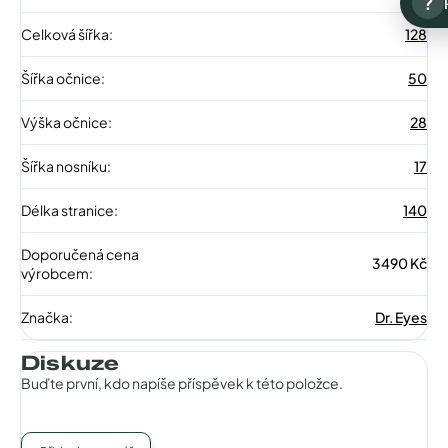
?
Celková šířka
:
128
Šířka očnice
:
50
Výška očnice
:
28
Šířka nosníku
:
17
Délka stranice
:
140
Doporučená cena
3490 Kč
výrobcem
:
Značka
:
Dr. Eyes
Diskuze
Buďte první, kdo napíše příspěvek k této položce.