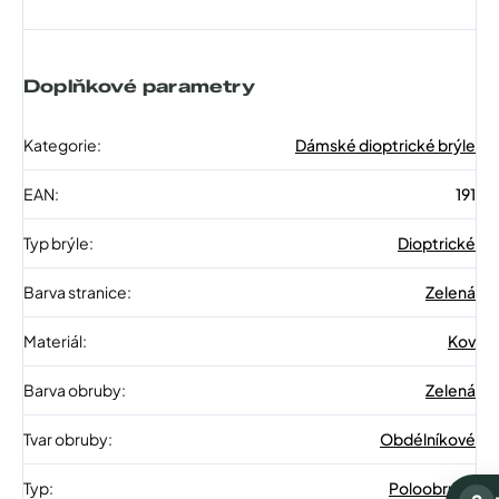
Doplňkové parametry
Kategorie
:
Dámské dioptrické brýle
EAN
:
191
Typ brýle
:
Dioptrické
Barva stranice
:
Zelená
Materiál
:
Kov
Barva obruby
:
Zelená
Tvar obruby
:
Obdélníkové
Typ
:
Poloobruba