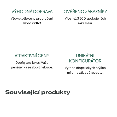
VÝHODNÁ DOPRAVA
OVĚŘENO ZÁKAZNÍKY
Vždy skvělé ceny za doručení.
Více než 3 500 spokojených
Již od 79 Kč!
zákazníku.
ATRAKTIVNÍ CENY
UNIKÁTNÍ
KONFIGURÁTOR
Dopřejte si luxus! Vaše
peněženka se zlobit nebude.
Výroba dioptrických brýlí na
míru, na základě receptu.
Související produkty