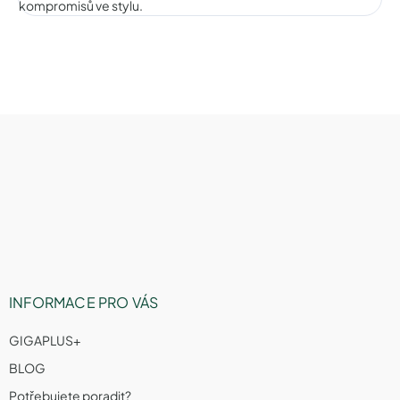
kompromisů ve stylu.
Z
á
p
a
t
í
INFORMACE PRO VÁS
GIGAPLUS+
BLOG
Potřebujete poradit?