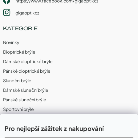
https://www.facebook.com/gigaoptikcz
gigaoptikcz
KATEGORIE
Novinky
Dioptrické brýle
Dámské dioptrické brýle
Pánské dioptrické brýle
Sluneční brýle
Dámské sluneční brýle
Pánské sluneční brýle
Sportovní brýle
Sportovní sluneční brýle
Pro nejlepší zážitek z nakupování
Sportovní dioptrické brýle
II. Jakost