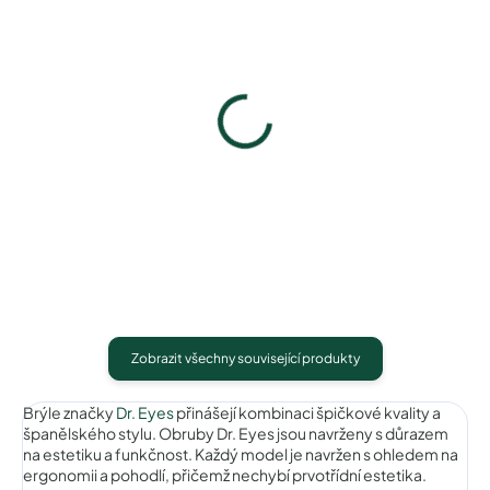
Pouzdro na zip
Pouzdro Vaše optika
50 Kč
50 Kč
Detail
Detail
Zobrazit všechny související produkty
Brýle značky
Dr. Eyes
přinášejí kombinaci špičkové kvality a
španělského stylu. Obruby Dr. Eyes jsou navrženy s důrazem
na estetiku a funkčnost. Každý model je navržen s ohledem na
ergonomii a pohodlí, přičemž nechybí prvotřídní estetika.