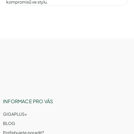
kompromisů ve stylu.
Z
á
p
a
t
í
INFORMACE PRO VÁS
GIGAPLUS+
BLOG
Potřebujete poradit?