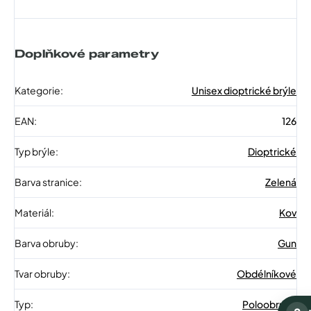
Doplňkové parametry
Kategorie
:
Unisex dioptrické brýle
EAN
:
126
Typ brýle
:
Dioptrické
Barva stranice
:
Zelená
Materiál
:
Kov
Barva obruby
:
Gun
Tvar obruby
:
Obdélníkové
Typ
:
Poloobruba