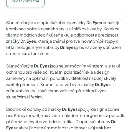
Přidat komentář
Sluneční brýle a dioptrické obruby značky
Dr. Eyes
přinášejí
kombinaci sofistikovaného stylu a špičkové kvality. Kolekce
těchto módních doplňků reflektuje odbornost a preciznost
značky
Dr. Eyes
, která je známá pro své inovativní přístupy k
oftalmologii. Brýle a obruby
Dr. Eyes
jsou navrženy s důrazem
na estetiku a funkčnost.
Sluneční brýle
Dr. Eyes
jsou nejen módním výrazem, ale také
ochranou pro vaše oči. Kvalitní polarizační skla a design
zaměřený na optimální pohodlí a viditelnost nabízejí skvělý
zážitek při nošení. Kromě toho, že brýle značky
Dr. Eyes
zdůrazní váš styl, také chrání vaše oči před škodlivým
slunečním zářením.
Dioptrické obruby od značky
Dr. Eyes
spojují design a zdraví
očí. Každý model je navržen s ohledem na ergonomii a pohodlí,
přičemž nechybí prvotřídní estetika. Dioptrické obruby
Dr.
Eyes
nabízejí nositelům možnost korigovat svůj zrak bez