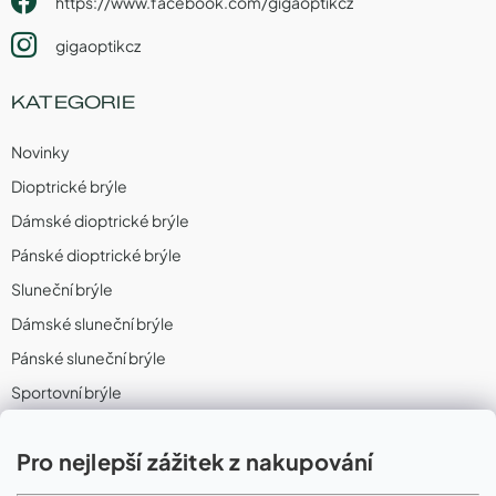
https://www.facebook.com/gigaoptikcz
gigaoptikcz
KATEGORIE
Novinky
Dioptrické brýle
Dámské dioptrické brýle
Pánské dioptrické brýle
Sluneční brýle
Dámské sluneční brýle
Pánské sluneční brýle
Sportovní brýle
Sportovní sluneční brýle
Pro nejlepší zážitek z nakupování
Sportovní dioptrické brýle
II. Jakost