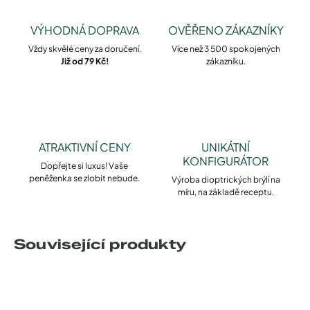
VÝHODNÁ DOPRAVA
OVĚŘENO ZÁKAZNÍKY
Vždy skvělé ceny za doručení.
Více než 3 500 spokojených
Již od 79 Kč!
zákazníku.
ATRAKTIVNÍ CENY
UNIKÁTNÍ
KONFIGURÁTOR
Dopřejte si luxus! Vaše
peněženka se zlobit nebude.
Výroba dioptrických brýlí na
míru, na základě receptu.
Související produkty