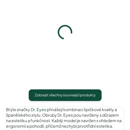
Dr. Eyes DR037C1
Dr. Eyes DR037C2
790 Kč
790 Kč
Detail
Detail
Zobrazit všechny související produkty
Brýle značky
Dr. Eyes
přinášejí kombinaci špičkové kvality a
španělského stylu. Obruby Dr. Eyes jsou navrženy s důrazem
na estetiku a funkčnost. Každý model je navržen s ohledem na
ergonomii a pohodlí, přičemž nechybí prvotřídní estetika.