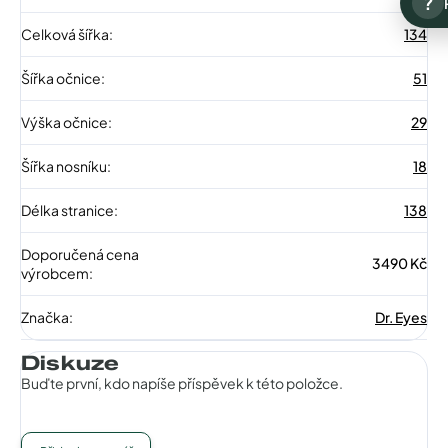
?
Celková šířka
:
134
Šířka očnice
:
51
Výška očnice
:
29
Šířka nosníku
:
18
Délka stranice
:
138
Doporučená cena
3490 Kč
výrobcem
:
Značka
:
Dr. Eyes
Diskuze
Buďte první, kdo napíše příspěvek k této položce.