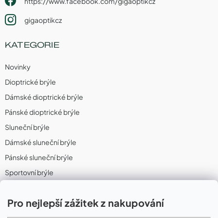
https://www.facebook.com/gigaoptikcz
gigaoptikcz
KATEGORIE
Novinky
Dioptrické brýle
Dámské dioptrické brýle
Pánské dioptrické brýle
Sluneční brýle
Dámské sluneční brýle
Pánské sluneční brýle
Sportovní brýle
Sportovní sluneční brýle
Pro nejlepší zážitek z nakupování
Sportovní dioptrické brýle
II. Jakost