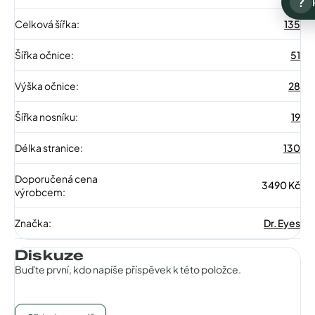
?
Celková šířka
:
135
Šířka očnice
:
51
Výška očnice
:
28
Šířka nosníku
:
19
Délka stranice
:
130
Doporučená cena
3490 Kč
výrobcem
:
Značka
:
Dr. Eyes
Diskuze
Buďte první, kdo napíše příspěvek k této položce.