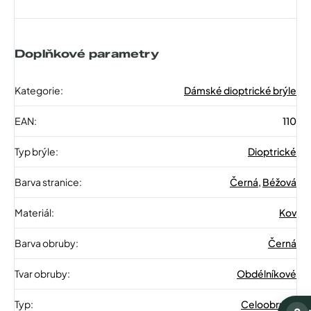
Doplňkové parametry
Kategorie
:
Dámské dioptrické brýle
EAN
:
110
Typ brýle
:
Dioptrické
Barva stranice
:
Černá
,
Béžová
Materiál
:
Kov
Barva obruby
:
Černá
Tvar obruby
:
Obdélníkové
Typ
:
Celoobruba