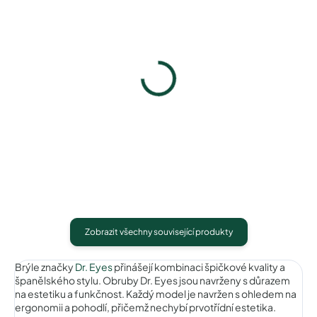
Dr. Eyes DR032C1
Pouzdro na zip
790 Kč
50 Kč
Detail
Detail
Zobrazit všechny související produkty
Brýle značky
Dr. Eyes
přinášejí kombinaci špičkové kvality a
španělského stylu. Obruby Dr. Eyes jsou navrženy s důrazem
na estetiku a funkčnost. Každý model je navržen s ohledem na
ergonomii a pohodlí, přičemž nechybí prvotřídní estetika.