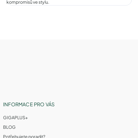
kompromisů ve stylu.
Z
á
p
a
t
í
INFORMACE PRO VÁS
GIGAPLUS+
BLOG
Potřebujete poradit?