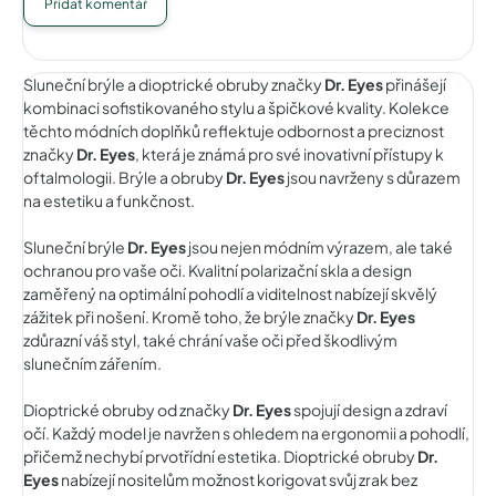
Přidat komentář
Sluneční brýle a dioptrické obruby značky
Dr. Eyes
přinášejí
kombinaci sofistikovaného stylu a špičkové kvality. Kolekce
těchto módních doplňků reflektuje odbornost a preciznost
značky
Dr. Eyes
, která je známá pro své inovativní přístupy k
oftalmologii. Brýle a obruby
Dr. Eyes
jsou navrženy s důrazem
na estetiku a funkčnost.
Sluneční brýle
Dr. Eyes
jsou nejen módním výrazem, ale také
ochranou pro vaše oči. Kvalitní polarizační skla a design
zaměřený na optimální pohodlí a viditelnost nabízejí skvělý
zážitek při nošení. Kromě toho, že brýle značky
Dr. Eyes
zdůrazní váš styl, také chrání vaše oči před škodlivým
slunečním zářením.
Dioptrické obruby od značky
Dr. Eyes
spojují design a zdraví
očí. Každý model je navržen s ohledem na ergonomii a pohodlí,
přičemž nechybí prvotřídní estetika. Dioptrické obruby
Dr.
Eyes
nabízejí nositelům možnost korigovat svůj zrak bez