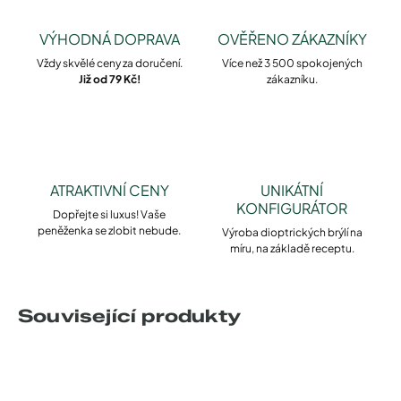
VÝHODNÁ DOPRAVA
OVĚŘENO ZÁKAZNÍKY
Vždy skvělé ceny za doručení.
Více než 3 500 spokojených
Již od 79 Kč!
zákazníku.
ATRAKTIVNÍ CENY
UNIKÁTNÍ
KONFIGURÁTOR
Dopřejte si luxus! Vaše
peněženka se zlobit nebude.
Výroba dioptrických brýlí na
míru, na základě receptu.
Související produkty