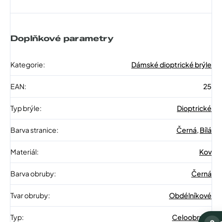
Doplňkové parametry
Kategorie
:
Dámské dioptrické brýle
EAN
:
25
Typ brýle
:
Dioptrické
Barva stranice
:
Černá
,
Bílá
Materiál
:
Kov
Barva obruby
:
Černá
Tvar obruby
:
Obdélníkové
Typ
:
Celoobruba