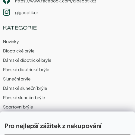
https://www.facebook.com/gigaoptikcz
gigaoptikcz
KATEGORIE
Novinky
Dioptrické brýle
Dámské dioptrické brýle
Pánské dioptrické brýle
Sluneční brýle
Dámské sluneční brýle
Pánské sluneční brýle
Sportovní brýle
Sportovní sluneční brýle
Pro nejlepší zážitek z nakupování
Sportovní dioptrické brýle
II. Jakost