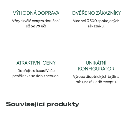
VÝHODNÁ DOPRAVA
OVĚŘENO ZÁKAZNÍKY
Vždy skvělé ceny za doručení.
Více než 3 500 spokojených
Již od 79 Kč!
zákazníku.
ATRAKTIVNÍ CENY
UNIKÁTNÍ
KONFIGURÁTOR
Dopřejte si luxus! Vaše
peněženka se zlobit nebude.
Výroba dioptrických brýlí na
míru, na základě receptu.
Související produkty