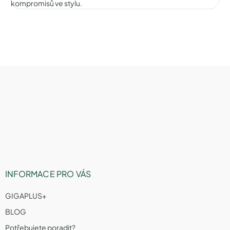
kompromisů ve stylu.
Z
á
p
a
t
í
INFORMACE PRO VÁS
GIGAPLUS+
BLOG
Potřebujete poradit?