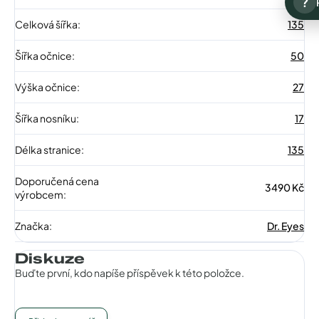
?
Celková šířka
:
135
Šířka očnice
:
50
Výška očnice
:
27
Šířka nosníku
:
17
Délka stranice
:
135
Doporučená cena
3490 Kč
výrobcem
:
Značka
:
Dr. Eyes
Diskuze
Buďte první, kdo napíše příspěvek k této položce.