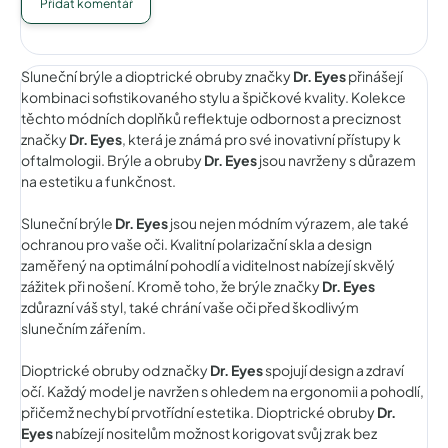
Přidat komentář
Sluneční brýle a dioptrické obruby značky
Dr. Eyes
přinášejí
kombinaci sofistikovaného stylu a špičkové kvality. Kolekce
těchto módních doplňků reflektuje odbornost a preciznost
značky
Dr. Eyes
, která je známá pro své inovativní přístupy k
oftalmologii. Brýle a obruby
Dr. Eyes
jsou navrženy s důrazem
na estetiku a funkčnost.
Sluneční brýle
Dr. Eyes
jsou nejen módním výrazem, ale také
ochranou pro vaše oči. Kvalitní polarizační skla a design
zaměřený na optimální pohodlí a viditelnost nabízejí skvělý
zážitek při nošení. Kromě toho, že brýle značky
Dr. Eyes
zdůrazní váš styl, také chrání vaše oči před škodlivým
slunečním zářením.
Dioptrické obruby od značky
Dr. Eyes
spojují design a zdraví
očí. Každý model je navržen s ohledem na ergonomii a pohodlí,
přičemž nechybí prvotřídní estetika. Dioptrické obruby
Dr.
Eyes
nabízejí nositelům možnost korigovat svůj zrak bez