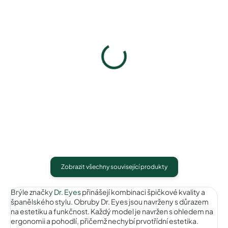
Dr. Eyes DR005C1
Dr. Eyes DR005C3
790 Kč
790 Kč
Detail
Detail
Zobrazit všechny související produkty
Brýle značky
Dr. Eyes
přinášejí kombinaci špičkové kvality a
španělského stylu. Obruby Dr. Eyes jsou navrženy s důrazem
na estetiku a funkčnost. Každý model je navržen s ohledem na
ergonomii a pohodlí, přičemž nechybí prvotřídní estetika.