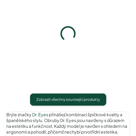
Pouzdro na zip
Pouzdro Vaše optika
50 Kč
50 Kč
Detail
Detail
Zobrazit všechny související produkty
Brýle značky
Dr. Eyes
přinášejí kombinaci špičkové kvality a
španělského stylu. Obruby Dr. Eyes jsou navrženy s důrazem
na estetiku a funkčnost. Každý model je navržen s ohledem na
ergonomii a pohodlí, přičemž nechybí prvotřídní estetika.