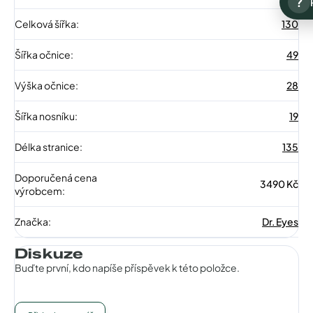
?
Celková šířka
:
130
Šířka očnice
:
49
Výška očnice
:
28
Šířka nosníku
:
19
Délka stranice
:
135
Doporučená cena
3490 Kč
výrobcem
:
Značka
:
Dr. Eyes
Diskuze
Buďte první, kdo napíše příspěvek k této položce.