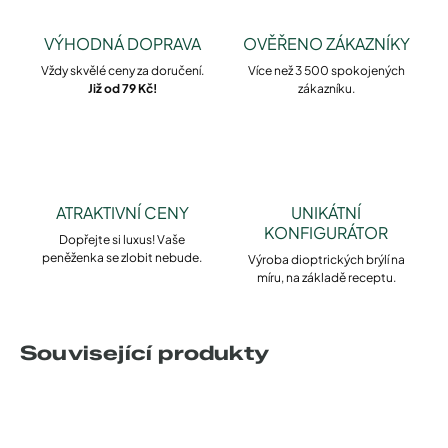
VÝHODNÁ DOPRAVA
OVĚŘENO ZÁKAZNÍKY
Vždy skvělé ceny za doručení.
Více než 3 500 spokojených
Již od 79 Kč!
zákazníku.
ATRAKTIVNÍ CENY
UNIKÁTNÍ
KONFIGURÁTOR
Dopřejte si luxus! Vaše
peněženka se zlobit nebude.
Výroba dioptrických brýlí na
míru, na základě receptu.
Související produkty