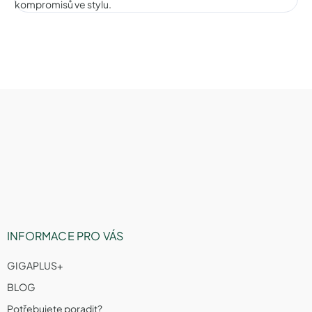
kompromisů ve stylu.
Z
á
p
a
t
í
INFORMACE PRO VÁS
GIGAPLUS+
BLOG
Potřebujete poradit?