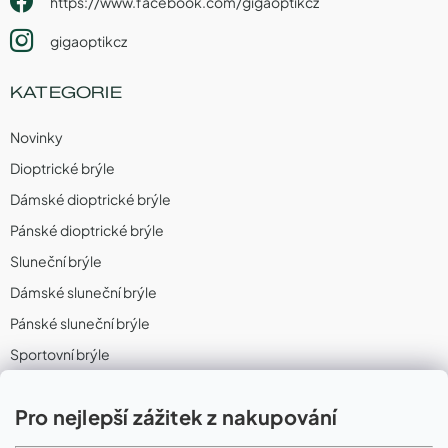
https://www.facebook.com/gigaoptikcz
gigaoptikcz
KATEGORIE
Novinky
Dioptrické brýle
Dámské dioptrické brýle
Pánské dioptrické brýle
Sluneční brýle
Dámské sluneční brýle
Pánské sluneční brýle
Sportovní brýle
Sportovní sluneční brýle
Pro nejlepší zážitek z nakupování
Sportovní dioptrické brýle
II. Jakost