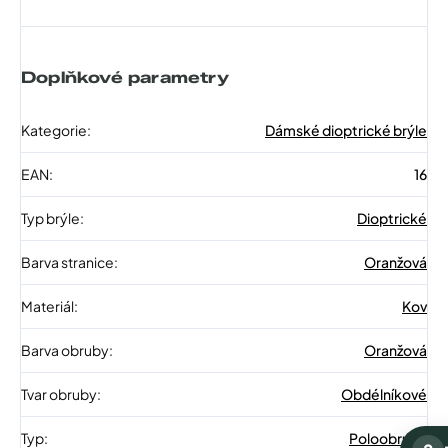
Doplňkové parametry
Kategorie
:
Dámské dioptrické brýle
EAN
:
16
Typ brýle
:
Dioptrické
Barva stranice
:
Oranžová
Materiál
:
Kov
Barva obruby
:
Oranžová
Tvar obruby
:
Obdélníkové
Typ
:
Poloobruba