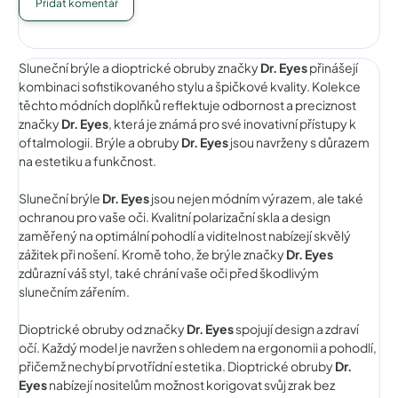
Přidat komentář
Sluneční brýle a dioptrické obruby značky
Dr. Eyes
přinášejí
kombinaci sofistikovaného stylu a špičkové kvality. Kolekce
těchto módních doplňků reflektuje odbornost a preciznost
značky
Dr. Eyes
, která je známá pro své inovativní přístupy k
oftalmologii. Brýle a obruby
Dr. Eyes
jsou navrženy s důrazem
na estetiku a funkčnost.
Sluneční brýle
Dr. Eyes
jsou nejen módním výrazem, ale také
ochranou pro vaše oči. Kvalitní polarizační skla a design
zaměřený na optimální pohodlí a viditelnost nabízejí skvělý
zážitek při nošení. Kromě toho, že brýle značky
Dr. Eyes
zdůrazní váš styl, také chrání vaše oči před škodlivým
slunečním zářením.
Dioptrické obruby od značky
Dr. Eyes
spojují design a zdraví
očí. Každý model je navržen s ohledem na ergonomii a pohodlí,
přičemž nechybí prvotřídní estetika. Dioptrické obruby
Dr.
Eyes
nabízejí nositelům možnost korigovat svůj zrak bez