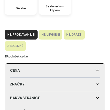
Se slunečním
Dětské
klipem
Ř
a
NEJPRODÁVANĚJŠÍ
NEJLEVNĚJŠÍ
NEJDRAŽŠÍ
z
e
ABECEDNĚ
n
í
19
položek celkem
p
r
CENA
o
d
u
ZNAČKY
k
t
BARVA STRANICE
ů