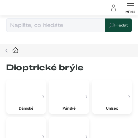
Čeština
Přejít
na
obsah
Hledat
Domů
Dioptrické brýle
Dámské
Pánské
Unisex