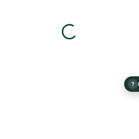
Detail
Detail
?
Ray Ban RB5285 5763
Ray Ban RB5285 5738
2 220 Kč
2 220 Kč
Detail
Detail