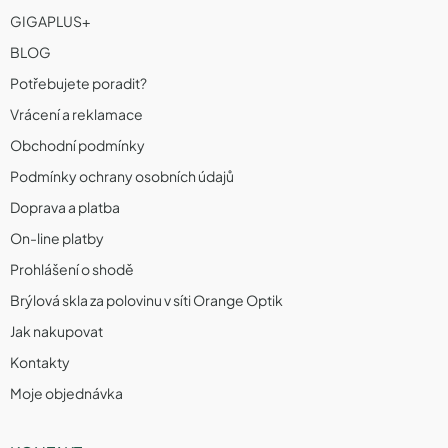
s
GIGAPLUS+
u
BLOG
Potřebujete poradit?
Vrácení a reklamace
Obchodní podmínky
Podmínky ochrany osobních údajů
Doprava a platba
On-line platby
Prohlášení o shodě
Brýlová skla za polovinu v síti Orange Optik
Jak nakupovat
Kontakty
Moje objednávka