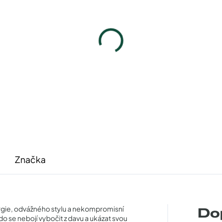
zdro na sluneční brýle
Pouzdro na sluneční b
100 Kč
100 Kč
Detail
Detail
Značka
gie, odvážného stylu a nekompromisní
Do
 kdo se nebojí vybočit z davu a ukázat svou