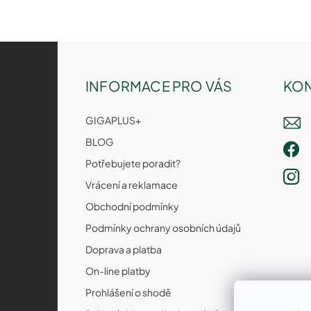
Z
á
p
INFORMACE PRO VÁS
KON
a
t
GIGAPLUS+
í
BLOG
Potřebujete poradit?
Vrácení a reklamace
Obchodní podmínky
Podmínky ochrany osobních údajů
Doprava a platba
On-line platby
Prohlášení o shodě