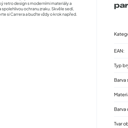
ý retro design s moderními materiály a
pa
a spolehlivou ochranu zraku. Skvěle sedí,
erte si Carrera a buďte vždy o krok napřed.
Kateg
EAN
:
Typ br
Barva 
Materi
Barva
Tvar o