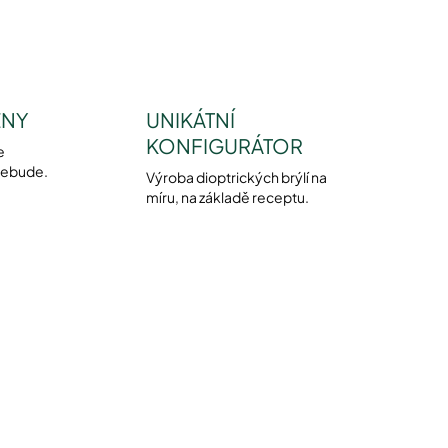
ENY
UNIKÁTNÍ
KONFIGURÁTOR
e
nebude.
Výroba dioptrických brýlí na
míru, na základě receptu.
NOVINKA