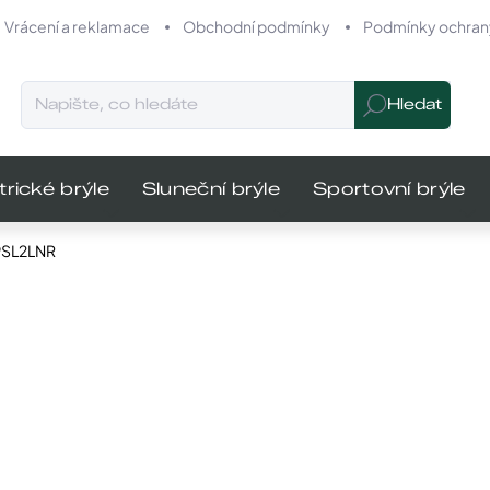
Vrácení a reklamace
Obchodní podmínky
Podmínky ochrany
Hledat
trické brýle
Sluneční brýle
Sportovní brýle
19SL2LNR
odnocení
Značka:
Carrera
MŮŽEME DO
1 490 