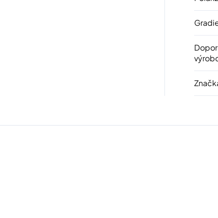
Gradi
Dopor
výrob
Značk