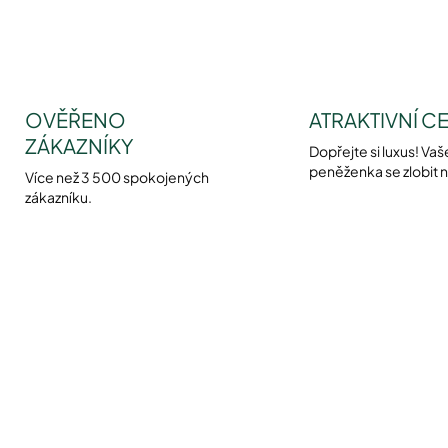
OVĚŘENO
ATRAKTIVNÍ C
ZÁKAZNÍKY
Dopřejte si luxus! Vaš
peněženka se zlobit 
Více než 3 500 spokojených
zákazníku.