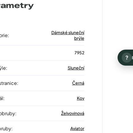
rametry
Dámské sluneční
orie
:
brýle
7952
?
ýle
:
Sluneční
stranice
:
Černá
ál
:
Kov
 obruby
:
Želvovinová
bruby
:
Aviator