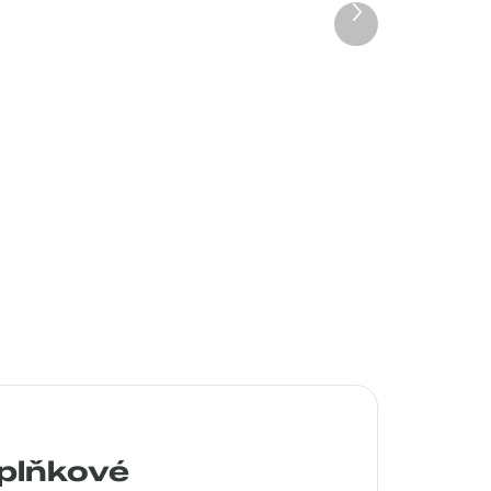
Další
produkt
rýle
Max Mara MM5084001
2 490 Kč
Detail
plňkové