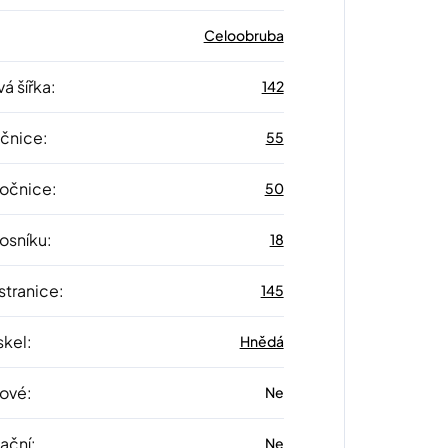
Celoobruba
á šířka
:
142
očnice
:
55
 očnice
:
50
nosníku
:
18
stranice
:
145
skel
:
Hnědá
lové
:
Ne
zační
:
Ne