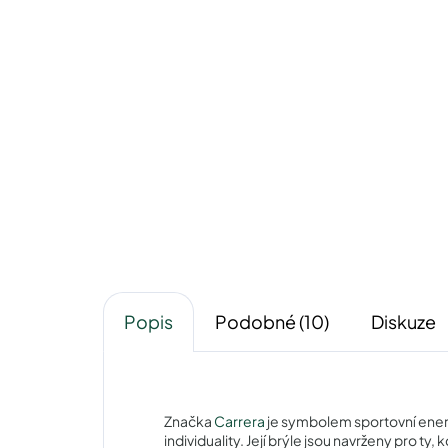
Pytlík na sluneční brýle
Pou
39 Kč
Detail
Popis
Podobné (10)
Diskuze
Značka
Carrera
je symbolem sportovní ener
individuality. Její brýle jsou navrženy pro ty,