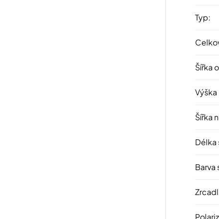
Typ
:
Celkov
Šířka 
Výška
Šířka 
Délka 
Barva 
Zrcad
Polari