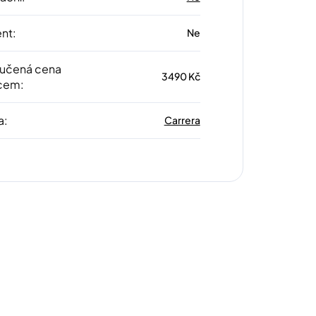
ent
:
Ne
učená cena
3490 Kč
cem
:
a
:
Carrera