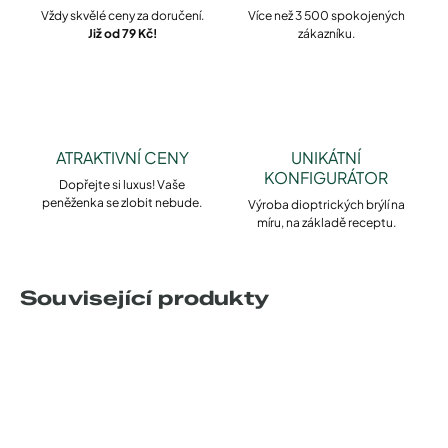
Vždy skvělé ceny za doručení.
Více než 3 500 spokojených
Již od 79 Kč!
zákazníku.
ATRAKTIVNÍ CENY
UNIKÁTNÍ
KONFIGURÁTOR
Dopřejte si luxus! Vaše
peněženka se zlobit nebude.
Výroba dioptrických brýlí na
míru, na základě receptu.
Související produkty