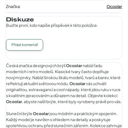
Značka
:
Ocoolar
Diskuze
Buďte první, kdo napíše příspěvek k této položce.
Přidat komentář
Česká značka designových brýlí
Ocoolar
nabízí řadu
moderních i retro modelů. Klasické tvary často doplňuje
novými prvky. Nabízí širokou škálu modelů, tvarů a barev, které
reflektují aktuální světovou módu.
Ocoolar
vás uchvátí
originalitou, extravagancí a cool nápady, které jdou ruku v ruce
s kvalitním zpracováním a důrazem na detail. Objevte kolekci
Ocoolar
, abyste našli brýle, které byly vyrobeny právě pro vás.
Sluneční brýle
Ocoolar
jsou módním a praktickým spojením.
Každý model je navržen s ohledem na detaily a poskytuje
spolehlivou ochranu před slunečním zářením. Kolekce zahrnuje