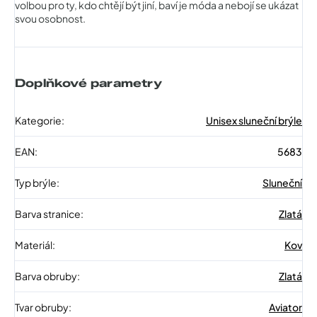
volbou pro ty, kdo chtějí být jiní, baví je móda a nebojí se ukázat
svou osobnost.
Doplňkové parametry
Kategorie
:
Unisex sluneční brýle
EAN
:
5683
Typ brýle
:
Sluneční
Barva stranice
:
Zlatá
Materiál
:
Kov
Barva obruby
:
Zlatá
Tvar obruby
:
Aviator