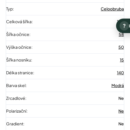
Typ
:
Celoobruba
Celková šířka
:
140
?
Šířka očnice
:
58
Výška očnice
:
50
Šířka nosníku
:
15
Délka stranice
:
140
Barva skel
:
Modrá
Zrcadlové
:
Ne
Polarizační
:
Ne
Gradient
:
Ne