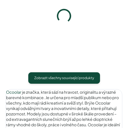
Ocoolar OC18011C1
Ocoolar OC18011C3
1 490 Kč
1 490 Kč
Detail
Detail
Zobrazit všechny související produkty
Ocoolar
je značka, která sází na hravost, originalitu a výrazné
barevné kombinace. Je určena pro mladší publikum nebo pro
všechny, kdo mají rádi kreativní a svěží styl. Brýle Ocoolar
vynikají odvážnými tvary a inovativními detaily, které přitahují
pozornost. Modely jsou dostupné v široké škále provedení –
od extravagantních slunečních brýlí až po lehké dioptrické
rámy vhodné do školy, práce i volného času. Ocoolar je ideální