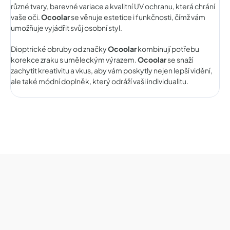
různé tvary, barevné variace a kvalitní UV ochranu, která chrání
vaše oči.
Ocoolar
se věnuje estetice i funkčnosti, čímž vám
umožňuje vyjádřit svůj osobní styl.
Dioptrické obruby od značky
Ocoolar
kombinují potřebu
korekce zraku s uměleckým výrazem.
Ocoolar
se snaží
zachytit kreativitu a vkus, aby vám poskytly nejen lepší vidění,
ale také módní doplněk, který odráží vaši individualitu.
Z
á
p
a
t
í