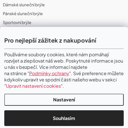
Dámské sluneční brýle
Pánské sluneční brýle
Sportovní brýle
Sportovní sluneční brýle
Pro nejlepší zážitek z nakupování
Sportovní dioptrické brýle
II. Jakost
Používáme soubory cookies, které nám pomáhají
rozvíjet a zlepšovat náš web. Poskytnuté informace jsou
PŘIJÍMÁME ONLINE PLATBY
u nás v bezpečí. Více informací najdete
na stránce "
Podmínky ochrany
". Své preference můžete
kdykoliv upravit ve spodní části našeho webu v sekci
"
Upravit nastavení cookies
".
Nastavení
Copyright 2026
Gigaoptik
. Všechna práva vyhrazena.
Upravit nastavení
cookies
Souhlasím
Vytvořil Shoptet