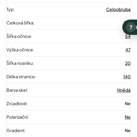
Typ
:
Celoobruba
Celková šířka
:
137
?
Šířka očnice
:
54
Výška očnice
:
47
Šířka nosníku
:
20
Délka stranice
:
140
Barva skel
:
Hnědá
Zrcadlové
:
Ne
Polarizační
:
Ne
Gradient
:
Ne