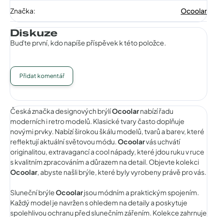
Značka
:
Ocoolar
Diskuze
Buďte první, kdo napíše příspěvek k této položce.
Přidat komentář
Česká značka designových brýlí
Ocoolar
nabízí řadu
moderních i retro modelů. Klasické tvary často doplňuje
novými prvky. Nabízí širokou škálu modelů, tvarů a barev, které
reflektují aktuální světovou módu.
Ocoolar
vás uchvátí
originalitou, extravagancí a cool nápady, které jdou ruku v ruce
s kvalitním zpracováním a důrazem na detail. Objevte kolekci
Ocoolar
, abyste našli brýle, které byly vyrobeny právě pro vás.
Sluneční brýle
Ocoolar
jsou módním a praktickým spojením.
Každý model je navržen s ohledem na detaily a poskytuje
spolehlivou ochranu před slunečním zářením. Kolekce zahrnuje