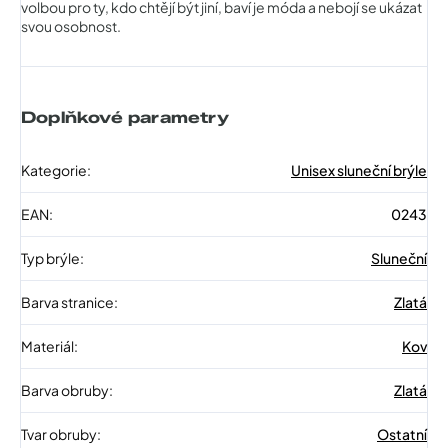
volbou pro ty, kdo chtějí být jiní, baví je móda a nebojí se ukázat
svou osobnost.
Doplňkové parametry
Kategorie
:
Unisex sluneční brýle
EAN
:
0243
Typ brýle
:
Sluneční
Barva stranice
:
Zlatá
Materiál
:
Kov
Barva obruby
:
Zlatá
Tvar obruby
:
Ostatní