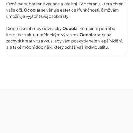
různé tvary, barevné variace a kvalitní UV ochranu, která chrání
vaše oči.
Ocoolar
se věnuje estetice i funkčnosti, čímž vám
umožňuje vyjádřit svůj osobní styl.
Dioptrické obruby od značky
Ocoolar
kombinují potřebu
korekce zraku s uměleckým výrazem.
Ocoolar
se snaží
zachytit kreativitu a vkus, aby vám poskytly nejen lepší vidění,
ale také módní doplněk, který odráží vaši individualitu.
Z
á
p
a
t
í