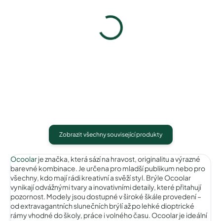
Ocoolar OC19004C2
Ocoolar OC19004C3
1 490 Kč
1 490 Kč
Detail
Detail
Zobrazit všechny související produkty
Ocoolar
je značka, která sází na hravost, originalitu a výrazné
barevné kombinace. Je určena pro mladší publikum nebo pro
všechny, kdo mají rádi kreativní a svěží styl. Brýle Ocoolar
vynikají odvážnými tvary a inovativními detaily, které přitahují
pozornost. Modely jsou dostupné v široké škále provedení –
od extravagantních slunečních brýlí až po lehké dioptrické
rámy vhodné do školy, práce i volného času. Ocoolar je ideální