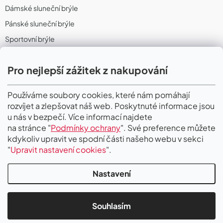
Dámské sluneční brýle
Pánské sluneční brýle
Sportovní brýle
Sportovní sluneční brýle
Pro nejlepší zážitek z nakupování
Sportovní dioptrické brýle
II. Jakost
Používáme soubory cookies, které nám pomáhají
rozvíjet a zlepšovat náš web. Poskytnuté informace jsou
PŘIJÍMÁME ONLINE PLATBY
u nás v bezpečí. Více informací najdete
na stránce "
Podmínky ochrany
". Své preference můžete
kdykoliv upravit ve spodní části našeho webu v sekci
"
Upravit nastavení cookies
".
Nastavení
Copyright 2026
Gigaoptik
. Všechna práva vyhrazena.
Upravit nastavení
cookies
Souhlasím
Vytvořil Shoptet