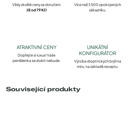
Vždy skvělé ceny za doručení.
Více než 3 500 spokojených
Již od 79 Kč!
zákazníku.
ATRAKTIVNÍ CENY
UNIKÁTNÍ
KONFIGURÁTOR
Dopřejte si luxus! Vaše
peněženka se zlobit nebude.
Výroba dioptrických brýlí na
míru, na základě receptu.
Související produkty